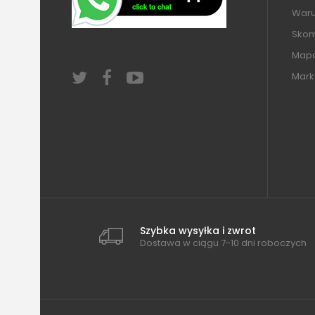
Warun
Skont
Mapa
Mark
Szybka wysyłka i zwrot
Dostawa w ciągu 7-10 dni roboczych