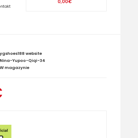
0,00€
ntakt
ygshoes188 website
Nina-Yupoo-Qiqi-34
W magazynie
€