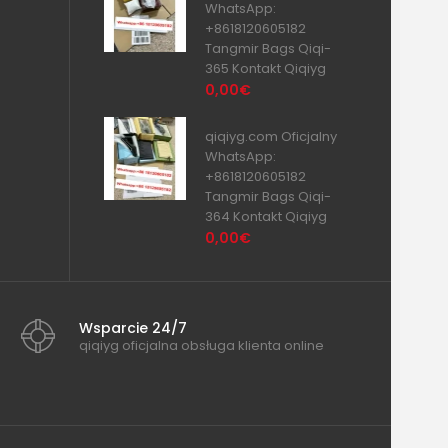
WhatsApp:
+8618120605182
Tangmir Bags Qiqi-
365 Kontakt Qiqiyg
0,00€
qiqiyg.com Oficjalny
WhatsApp:
+8618120605182
Tangmir Bags Qiqi-
364 Kontakt Qiqiyg
0,00€
Wsparcie 24/7
qiqiyg oficjalna obsługa klienta online