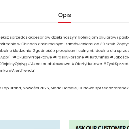
Opis
większ sprzedaż akcesoriów dzięki naszym kolekcjom okularów i pask
pośrednio w Chinach z minimalnymi zamówieniami od 30 sztuk. Zop
obalne śledzenie. Zgodność z przepisami celnymi. Idealne dla spr
tsApp!` `#OkularyProjektowe #PaskiSkórzane #HurtChiński #Jakoś
ficjalnyQiqiyg #AkcesoriaLuksusowe #OfertyHurtowe #ZyskSprze
nku #AlertTrendu`
y Top Brand
,
Nowości 2025
,
Moda Hotsale
,
Hurtowa sprzedaż torebek