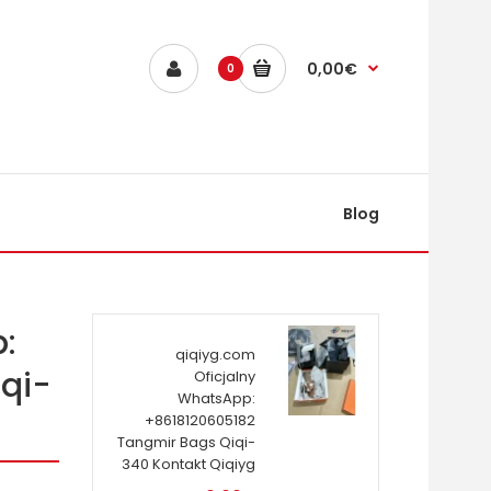
0,00€
0
Blog
:
qiqiyg.com
qi-
Oficjalny
WhatsApp:
+8618120605182
Tangmir Bags Qiqi-
340 Kontakt Qiqiyg