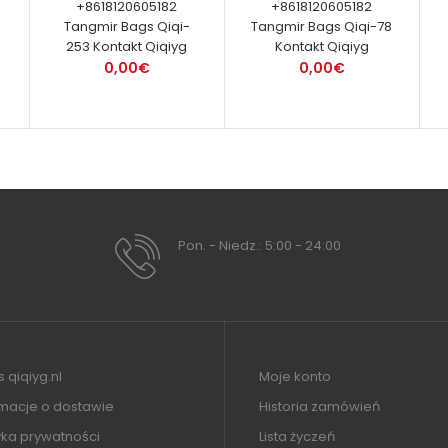
+8618120605182
+8618120605182
Tangmir Bags Qiqi-
Tangmir Bags Qiqi-78
253 Kontakt Qiqiyg
Kontakt Qiqiyg
0,00€
0,00€
Pon. - Niedz.: 5:00 - 24:00
 qiqiyg.nl
Moje konto
rmacje o dostawie
Historia zamówień
yka prywatności
Lista życzeń