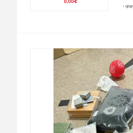
0,00€
qiq