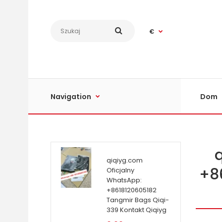
€
Navigation
Dom
qiqiyg.com
+8
Oficjalny
WhatsApp:
+8618120605182
Tangmir Bags Qiqi-
339 Kontakt Qiqiyg