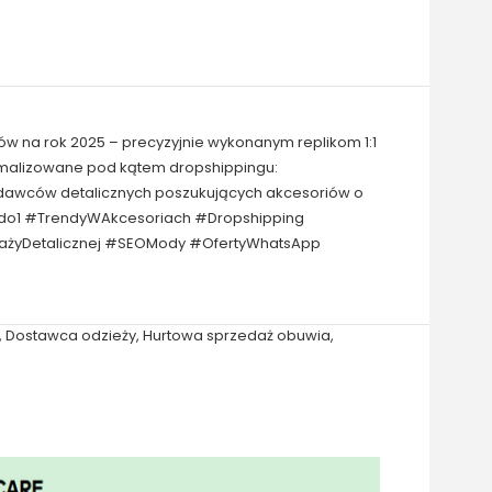
ów na rok 2025 – precyzyjnie wykonanym replikom 1:1
tymalizowane pod kątem dropshippingu:
zedawców detalicznych poszukujących akcesoriów o
ć1do1 #TrendyWAkcesoriach #Dropshipping
dażyDetalicznej #SEOMody #OfertyWhatsApp
,
Dostawca odzieży
,
Hurtowa sprzedaż obuwia
,