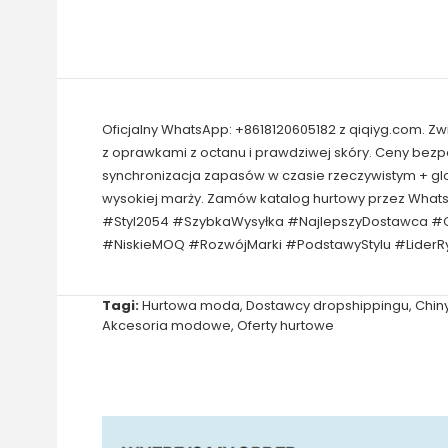
Oficjalny WhatsApp: +8618120605182 z qiqiyg.com. Z
z oprawkami z octanu i prawdziwej skóry. Ceny bez
synchronizacja zapasów w czasie rzeczywistym + gl
wysokiej marży. Zamów katalog hurtowy przez Wha
#Styl2054 #SzybkaWysyłka #NajlepszyDostawca #O
#NiskieMOQ #RozwójMarki #PodstawyStylu #LiderRy
Tagi:
Hurtowa moda
,
Dostawcy dropshippingu
,
Chin
Akcesoria modowe
,
Oferty hurtowe