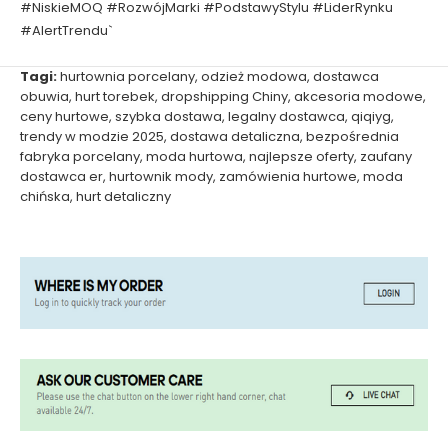
#NiskieMOQ #RozwójMarki #PodstawyStylu #LiderRynku
#AlertTrendu`
Tagi:
hurtownia porcelany
,
odzież modowa
,
dostawca
obuwia
,
hurt torebek
,
dropshipping Chiny
,
akcesoria modowe
,
ceny hurtowe
,
szybka dostawa
,
legalny dostawca
,
qiqiyg
,
trendy w modzie 2025
,
dostawa detaliczna
,
bezpośrednia
fabryka porcelany
,
moda hurtowa
,
najlepsze oferty
,
zaufany
dostawca er
,
hurtownik mody
,
zamówienia hurtowe
,
moda
chińska
,
hurt detaliczny