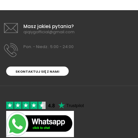
Masz jakieś pytania?
qiqiygofficial@gmail.com
Pon. - Niedz.: 5:00 - 24:00
SKONTAKTUJ SIĘ Z NAMI