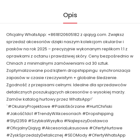
Opis
Oficjalny WhatsApp: +8618120605182 z qiqiyg.com. Zwiększ
sprzedaż akcesoriów dzięki naszym kolekcjom okularów i
pasków na rok 2025 – precyzyjnie wykonanym replikom 1:1 z
oprawkami z octanu i prawdziwej skóry. Ceny bezpośrednio w
Chinach z minimalnymi zamówieniami od 30 sztuk.
Zoptymalizowane pod kątem dropshippingu: synchronizacja
zapasów w czasie rzeczywistym + globalne śledzenie.
Zgodność z przepisami celnymi. Idealne dla sprzedawców
detalicznych poszukujących akcesoriów o wysokiej marży.
Zamów katalog hurtowy przez WhatsApp!`
`#OkularyProjektowe #PaskiSkórzane #HurtChiński
#Jakość1do1 #TrendyWAkcesoriach #Dropshipping
#Styl2359 #SzybkaWysyłka #NajlepszyDostawca
#OficjalnyQiqiyg #AkcesoriaLuksusowe #OfertyHurtowe
#ZyskSprzedażyDetalicznej #SEOMody #OfertyWhatsApp