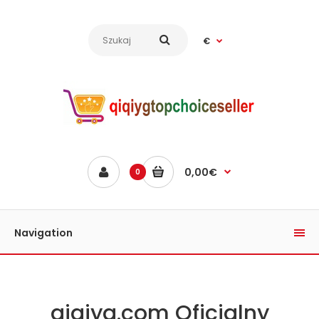
€
0,00€
0
Navigation
qiqiyg.com Oficjalny