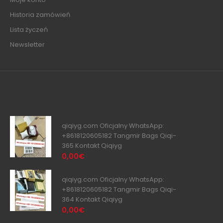
Historia zamówień
Lista życzeń
Newsletter
qiqiyg.com Oficjalny WhatsApp:
+8618120605182 Tangmir Bags Qiqi-
365 Kontakt Qiqiyg
0,00€
qiqiyg.com Oficjalny WhatsApp:
+8618120605182 Tangmir Bags Qiqi-
364 Kontakt Qiqiyg
0,00€