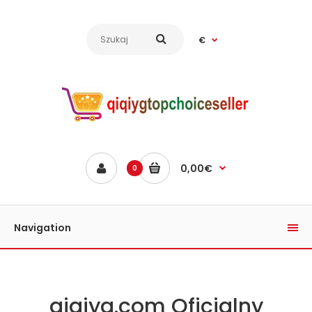
€
0,00€
0
Navigation
qiqiyg.com Oficjalny