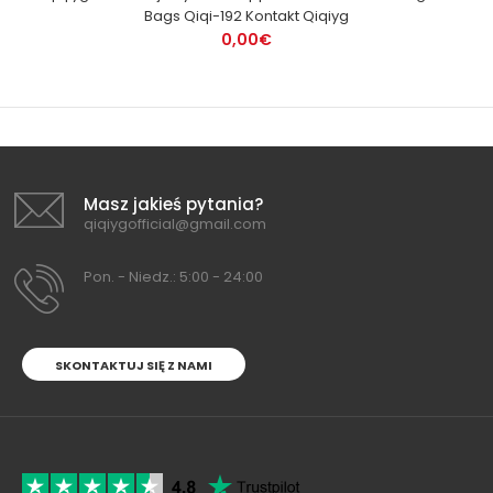
Bags Qiqi-192 Kontakt Qiqiyg
0,00€
Masz jakieś pytania?
qiqiygofficial@gmail.com
Pon. - Niedz.: 5:00 - 24:00
SKONTAKTUJ SIĘ Z NAMI