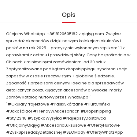
Opis
Oficjalny WhatsApp: +8618120605182 z qiqiyg.com. Zwiększ
sprzedaż akcesoriów dzięki naszym kolekcjom okularów i
pasków na rok 2025 – precyzyjnie wykonanym replikom 1:1 z
oprawkami z octanu i prawdziwej skóry. Ceny bezpośrednio w
Chinach z minimalnymi zamówieniami od 30 sztuk.
Zoptymalizowane pod kątem dropshippingu: synchronizacja
zapasów w czasie rzeczywistym + globalne śledzenie.
Zgodność z przepisami celnymi. Idealne dla sprzedawców
detalicznych poszukujących akcesoriów o wysokiej marży.
Zamów katalog hurtowy przez WhatsApp!`
`#OkularyProjektowe #PaskiSkórzane #HurtChiński
#Jakość1do1 #TrendyWAkcesoriach #Dropshipping
#Styl2348 #SzybkaWysyłka #NajlepszyDostawca
#OficjalnyQiqiyg #AkcesoriaLuksusowe #OfertyHurtowe
#ZyskSprzedażyDetalicznej #SEOMody #OfertyWhatsApp