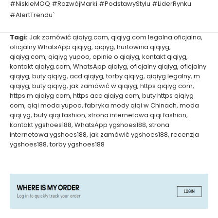
#NiskieMOQ #RozwójMarki #PodstawyStylu #LiderRynku
#AlertTrendu`
Tagi:
Jak zamówić qiqiyg.com
,
qiqiyg.com legalna oficjalna
,
oficjalny WhatsApp qiqiyg
,
qiqiyg
,
hurtownia qiqiyg
,
qiqiyg.com
,
qiqiyg yupoo
,
opinie o qiqiyg
,
kontakt qiqiyg
,
kontakt qiqiyg.com
,
WhatsApp qiqiyg
,
oficjalny qiqiyg
,
oficjalny
qiqiyg
,
buty qiqiyg
,
acd qiqiyg
,
torby qiqiyg
,
qiqiyg legalny
,
m
qiqiyg
,
buty qiqiyg
,
jak zamówić w qiqiyg
,
https qiqiyg com
,
https m qiqiyg com
,
https acc qiqiyg com
,
buty https qiqiyg
com
,
qiqi moda yupoo
,
fabryka mody qiqi w Chinach
,
moda
qiqi yg
,
buty qiqi fashion
,
strona internetowa qiqi fashion
,
kontakt ygshoes188
,
WhatsApp ygshoes188
,
strona
internetowa ygshoes188
,
jak zamówić ygshoes188
,
recenzja
ygshoes188
,
torby ygshoes188