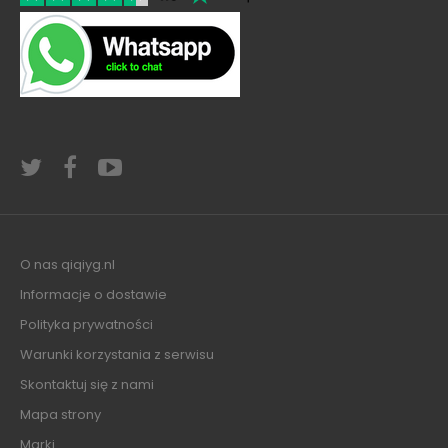
O nas qiqiyg.nl
Informacje o dostawie
Polityka prywatności
Warunki korzystania z serwisu
Skontaktuj się z nami
Mapa strony
Marki