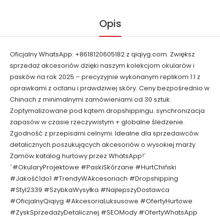
Opis
Oficjalny WhatsApp: +8618120605182 z qiqiyg.com. Zwiększ
sprzedaż akcesoriów dzięki naszym kolekcjom okularów i
pasków na rok 2025 – precyzyjnie wykonanym replikom 1:1 z
oprawkami z octanu i prawdziwej skóry. Ceny bezpośrednio w
Chinach z minimalnymi zamówieniami od 30 sztuk.
Zoptymalizowane pod kątem dropshippingu: synchronizacja
zapasów w czasie rzeczywistym + globalne śledzenie.
Zgodność z przepisami celnymi. Idealne dla sprzedawców
detalicznych poszukujących akcesoriów o wysokiej marży.
Zamów katalog hurtowy przez WhatsApp!`
`#OkularyProjektowe #PaskiSkórzane #HurtChiński
#Jakość1do1 #TrendyWAkcesoriach #Dropshipping
#Styl2339 #SzybkaWysyłka #NajlepszyDostawca
#OficjalnyQiqiyg #AkcesoriaLuksusowe #OfertyHurtowe
#ZyskSprzedażyDetalicznej #SEOMody #OfertyWhatsApp