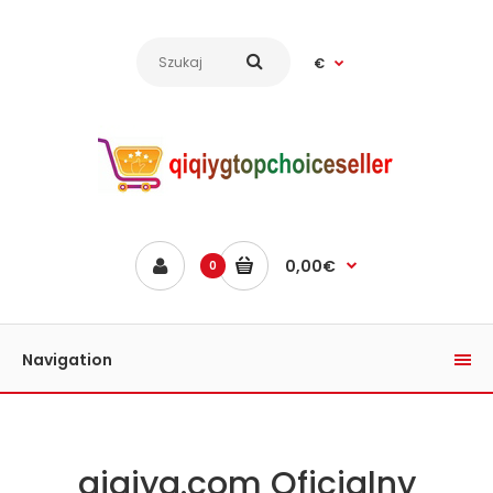
€
0,00€
0
Navigation
qiqiyg.com Oficjalny