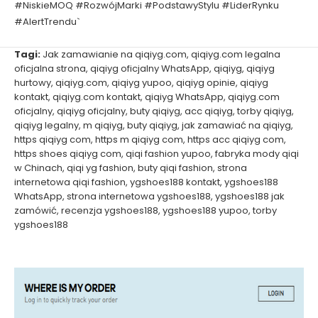
#NiskieMOQ #RozwójMarki #PodstawyStylu #LiderRynku
#AlertTrendu`
Tagi:
Jak zamawianie na qiqiyg.com
,
qiqiyg.com legalna
oficjalna strona
,
qiqiyg oficjalny WhatsApp
,
qiqiyg
,
qiqiyg
hurtowy
,
qiqiyg.com
,
qiqiyg yupoo
,
qiqiyg opinie
,
qiqiyg
kontakt
,
qiqiyg.com kontakt
,
qiqiyg WhatsApp
,
qiqiyg.com
oficjalny
,
qiqiyg oficjalny
,
buty qiqiyg
,
acc qiqiyg
,
torby qiqiyg
,
qiqiyg legalny
,
m qiqiyg
,
buty qiqiyg
,
jak zamawiać na qiqiyg
,
https qiqiyg com
,
https m qiqiyg com
,
https acc qiqiyg com
,
https shoes qiqiyg com
,
qiqi fashion yupoo
,
fabryka mody qiqi
w Chinach
,
qiqi yg fashion
,
buty qiqi fashion
,
strona
internetowa qiqi fashion
,
ygshoes188 kontakt
,
ygshoes188
WhatsApp
,
strona internetowa ygshoes188
,
ygshoes188 jak
zamówić
,
recenzja ygshoes188
,
ygshoes188 yupoo
,
torby
ygshoes188