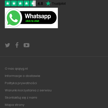
O nas qiqiyg.nl
Informacje o dostawie
Polityka prywatności
Warunki korzystania z serwisu
Skontaktuj się z nami
Mapa strony