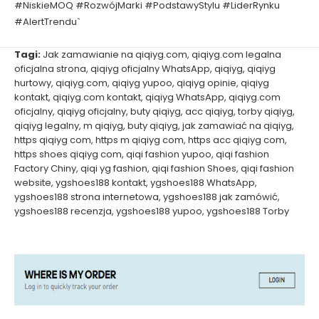
#NiskieMOQ #RozwójMarki #PodstawyStylu #LiderRynku
#AlertTrendu`
Tagi:
Jak zamawianie na qiqiyg.com
,
qiqiyg.com legalna
oficjalna strona
,
qiqiyg oficjalny WhatsApp
,
qiqiyg
,
qiqiyg
hurtowy
,
qiqiyg.com
,
qiqiyg yupoo
,
qiqiyg opinie
,
qiqiyg
kontakt
,
qiqiyg.com kontakt
,
qiqiyg WhatsApp
,
qiqiyg.com
oficjalny
,
qiqiyg oficjalny
,
buty qiqiyg
,
acc qiqiyg
,
torby qiqiyg
,
qiqiyg legalny
,
m qiqiyg
,
buty qiqiyg
,
jak zamawiać na qiqiyg
,
https qiqiyg com
,
https m qiqiyg com
,
https acc qiqiyg com
,
https shoes qiqiyg com
,
qiqi fashion yupoo
,
qiqi fashion
Factory Chiny
,
qiqi yg fashion
,
qiqi fashion Shoes
,
qiqi fashion
website
,
ygshoes188 kontakt
,
ygshoes188 WhatsApp
,
ygshoes188 strona internetowa
,
ygshoes188 jak zamówić
,
ygshoes188 recenzja
,
ygshoes188 yupoo
,
ygshoes188 Torby