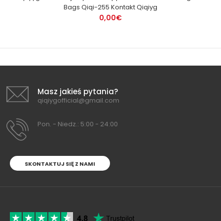
Bags Qiqi-255 Kontakt Qiqiyg
0,00€
Masz jakieś pytania?
qiqiygofficial@gmail.com
Pon. - Niedz.: 5:00 - 24:00
SKONTAKTUJ SIĘ Z NAMI