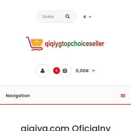
€
0,00€
0
Navigation
qiqiyg.com Oficjalny