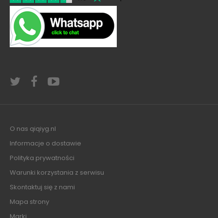
O nas qiqiyg.nl
Informacje o dostawie
Polityka prywatności
Warunki korzystania z serwisu
Skontaktuj się z nami
Mapa strony
Marki