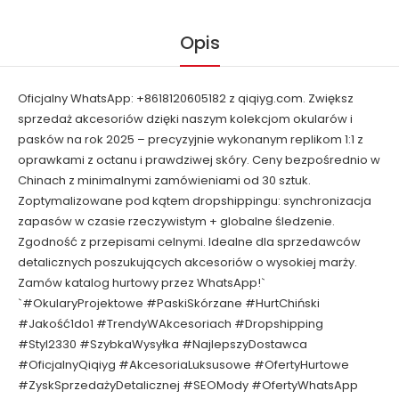
Opis
Oficjalny WhatsApp: +8618120605182 z qiqiyg.com. Zwiększ
sprzedaż akcesoriów dzięki naszym kolekcjom okularów i
pasków na rok 2025 – precyzyjnie wykonanym replikom 1:1 z
oprawkami z octanu i prawdziwej skóry. Ceny bezpośrednio w
Chinach z minimalnymi zamówieniami od 30 sztuk.
Zoptymalizowane pod kątem dropshippingu: synchronizacja
zapasów w czasie rzeczywistym + globalne śledzenie.
Zgodność z przepisami celnymi. Idealne dla sprzedawców
detalicznych poszukujących akcesoriów o wysokiej marży.
Zamów katalog hurtowy przez WhatsApp!`
`#OkularyProjektowe #PaskiSkórzane #HurtChiński
#Jakość1do1 #TrendyWAkcesoriach #Dropshipping
#Styl2330 #SzybkaWysyłka #NajlepszyDostawca
#OficjalnyQiqiyg #AkcesoriaLuksusowe #OfertyHurtowe
#ZyskSprzedażyDetalicznej #SEOMody #OfertyWhatsApp