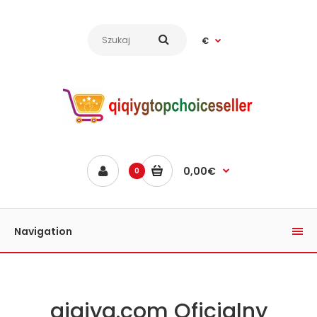
€
0,00€
0
Navigation
qiqiyg.com Oficjalny