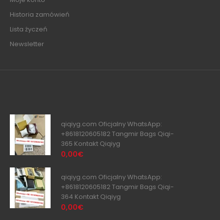
Historia zamówień
Lista życzeń
Newsletter
qiqiyg.com Oficjalny WhatsApp:
+8618120605182 Tangmir Bags Qiqi-
365 Kontakt Qiqiyg
0,00€
qiqiyg.com Oficjalny WhatsApp:
+8618120605182 Tangmir Bags Qiqi-
364 Kontakt Qiqiyg
0,00€