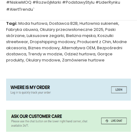
#NiskieMOQ #RozwójMarki #PodstawyStylu #LiderRynku
#AlertTrendu`
Tagi:
Moda hurtowa
,
Dostawca B2B
,
Hurtownia sukienek
,
Fabryka obuwia
,
Okulary przeciwsłoneczne 2025
,
Paski
skórzane
,
Luksusowe zegarki
,
Bielizna męska
,
Koszulki
streetwear
,
Dropshipping modowy
,
Producent z Chin
,
Modne
akcesoria
,
Biznes modowy
,
Alternatywa OEM
,
Bezpośredni
dostawca
,
Trendy w modzie
,
Odzież hurtowa
,
Gorące
produkty
,
Okulary modowe
,
Zamówienie hurtowe