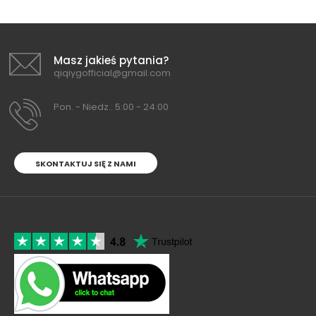
Masz jakieś pytania?
qiqiygofficial@gmail.com
Pon. - Niedz.: 5:00 - 24:00
SKONTAKTUJ SIĘ Z NAMI