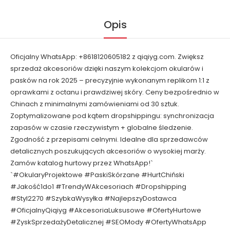
Opis
Oficjalny WhatsApp: +8618120605182 z qiqiyg.com. Zwiększ
sprzedaż akcesoriów dzięki naszym kolekcjom okularów i
pasków na rok 2025 – precyzyjnie wykonanym replikom 1:1 z
oprawkami z octanu i prawdziwej skóry. Ceny bezpośrednio w
Chinach z minimalnymi zamówieniami od 30 sztuk.
Zoptymalizowane pod kątem dropshippingu: synchronizacja
zapasów w czasie rzeczywistym + globalne śledzenie.
Zgodność z przepisami celnymi. Idealne dla sprzedawców
detalicznych poszukujących akcesoriów o wysokiej marży.
Zamów katalog hurtowy przez WhatsApp!`
`#OkularyProjektowe #PaskiSkórzane #HurtChiński
#Jakość1do1 #TrendyWAkcesoriach #Dropshipping
#Styl2270 #SzybkaWysyłka #NajlepszyDostawca
#OficjalnyQiqiyg #AkcesoriaLuksusowe #OfertyHurtowe
#ZyskSprzedażyDetalicznej #SEOMody #OfertyWhatsApp