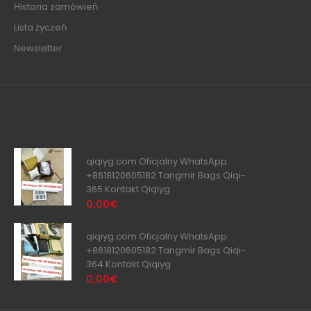
Historia zamówień
Lista życzeń
Newsletter
qiqiyg.com Oficjalny WhatsApp:
+8618120605182 Tangmir Bags Qiqi-
365 Kontakt Qiqiyg
0,00€
qiqiyg.com Oficjalny WhatsApp:
+8618120605182 Tangmir Bags Qiqi-
364 Kontakt Qiqiyg
0,00€