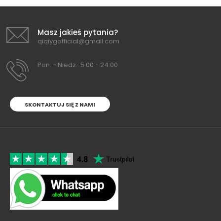
Masz jakieś pytania?
qiqiygofficial@gmail.com
Pon. - Niedz.: 5:00 - 24:00
SKONTAKTUJ SIĘ Z NAMI