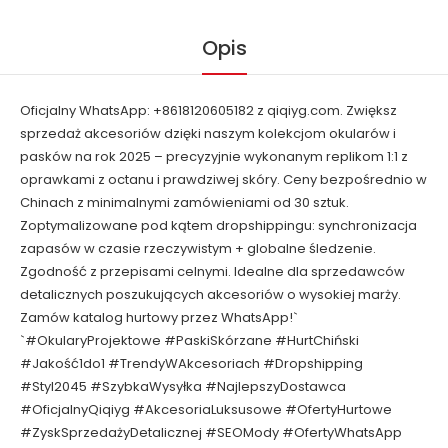
Opis
Oficjalny WhatsApp: +8618120605182 z qiqiyg.com. Zwiększ
sprzedaż akcesoriów dzięki naszym kolekcjom okularów i
pasków na rok 2025 – precyzyjnie wykonanym replikom 1:1 z
oprawkami z octanu i prawdziwej skóry. Ceny bezpośrednio w
Chinach z minimalnymi zamówieniami od 30 sztuk.
Zoptymalizowane pod kątem dropshippingu: synchronizacja
zapasów w czasie rzeczywistym + globalne śledzenie.
Zgodność z przepisami celnymi. Idealne dla sprzedawców
detalicznych poszukujących akcesoriów o wysokiej marży.
Zamów katalog hurtowy przez WhatsApp!`
`#OkularyProjektowe #PaskiSkórzane #HurtChiński
#Jakość1do1 #TrendyWAkcesoriach #Dropshipping
#Styl2045 #SzybkaWysyłka #NajlepszyDostawca
#OficjalnyQiqiyg #AkcesoriaLuksusowe #OfertyHurtowe
#ZyskSprzedażyDetalicznej #SEOMody #OfertyWhatsApp