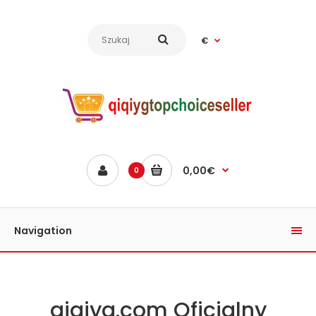
€
0,00€
0
Navigation
qiqiyg.com Oficjalny