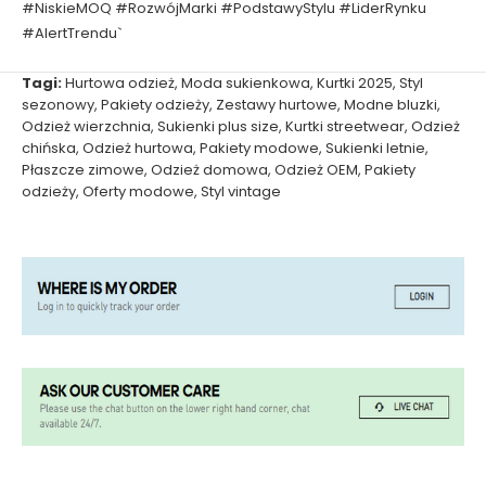
#NiskieMOQ #RozwójMarki #PodstawyStylu #LiderRynku
#AlertTrendu`
Tagi:
Hurtowa odzież
,
Moda sukienkowa
,
Kurtki 2025
,
Styl
sezonowy
,
Pakiety odzieży
,
Zestawy hurtowe
,
Modne bluzki
,
Odzież wierzchnia
,
Sukienki plus size
,
Kurtki streetwear
,
Odzież
chińska
,
Odzież hurtowa
,
Pakiety modowe
,
Sukienki letnie
,
Płaszcze zimowe
,
Odzież domowa
,
Odzież OEM
,
Pakiety
odzieży
,
Oferty modowe
,
Styl vintage