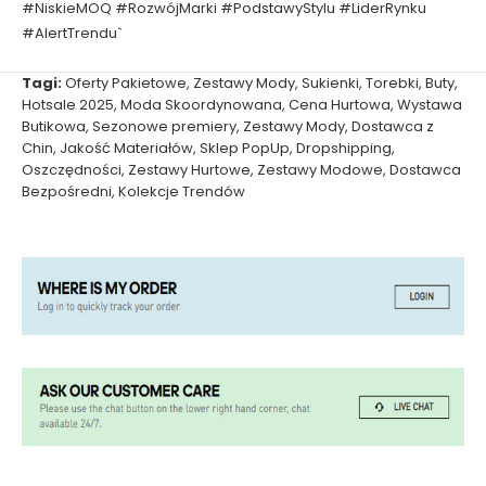
#NiskieMOQ #RozwójMarki #PodstawyStylu #LiderRynku
#AlertTrendu`
Tagi:
Oferty Pakietowe
,
Zestawy Mody
,
Sukienki
,
Torebki
,
Buty
,
Hotsale 2025
,
Moda Skoordynowana
,
Cena Hurtowa
,
Wystawa
Butikowa
,
Sezonowe premiery
,
Zestawy Mody
,
Dostawca z
Chin
,
Jakość Materiałów
,
Sklep PopUp
,
Dropshipping
,
Oszczędności
,
Zestawy Hurtowe
,
Zestawy Modowe
,
Dostawca
Bezpośredni
,
Kolekcje Trendów