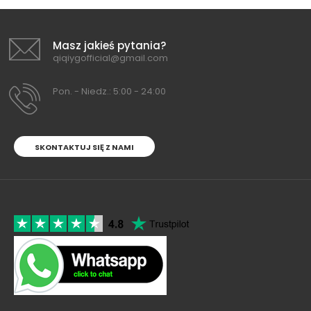
Masz jakieś pytania?
qiqiygofficial@gmail.com
Pon. - Niedz.: 5:00 - 24:00
SKONTAKTUJ SIĘ Z NAMI