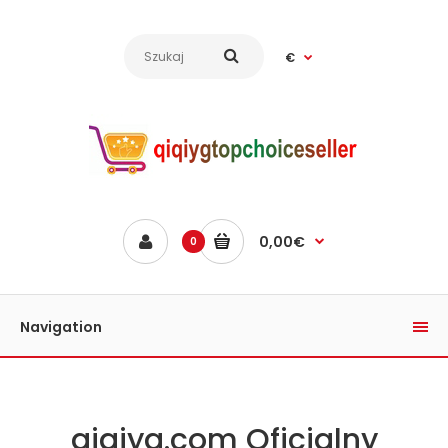
€
0,00€
0
Navigation
qiqiyg.com Oficjalny