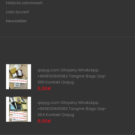
Historia zamówień
Lista życzeń
Newsletter
qiqiyg.com Oficjalny WhatsApp:
+8618120605182 Tangmir Bags Qiqi-
365 Kontakt Qiqiyg
0,00€
qiqiyg.com Oficjalny WhatsApp:
+8618120605182 Tangmir Bags Qiqi-
364 Kontakt Qiqiyg
0,00€