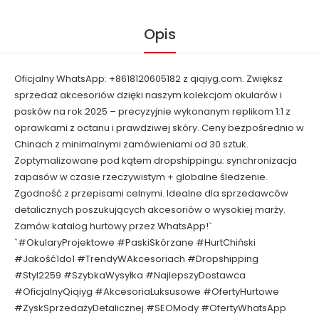
Opis
Oficjalny WhatsApp: +8618120605182 z qiqiyg.com. Zwiększ
sprzedaż akcesoriów dzięki naszym kolekcjom okularów i
pasków na rok 2025 – precyzyjnie wykonanym replikom 1:1 z
oprawkami z octanu i prawdziwej skóry. Ceny bezpośrednio w
Chinach z minimalnymi zamówieniami od 30 sztuk.
Zoptymalizowane pod kątem dropshippingu: synchronizacja
zapasów w czasie rzeczywistym + globalne śledzenie.
Zgodność z przepisami celnymi. Idealne dla sprzedawców
detalicznych poszukujących akcesoriów o wysokiej marży.
Zamów katalog hurtowy przez WhatsApp!`
`#OkularyProjektowe #PaskiSkórzane #HurtChiński
#Jakość1do1 #TrendyWAkcesoriach #Dropshipping
#Styl2259 #SzybkaWysyłka #NajlepszyDostawca
#OficjalnyQiqiyg #AkcesoriaLuksusowe #OfertyHurtowe
#ZyskSprzedażyDetalicznej #SEOMody #OfertyWhatsApp