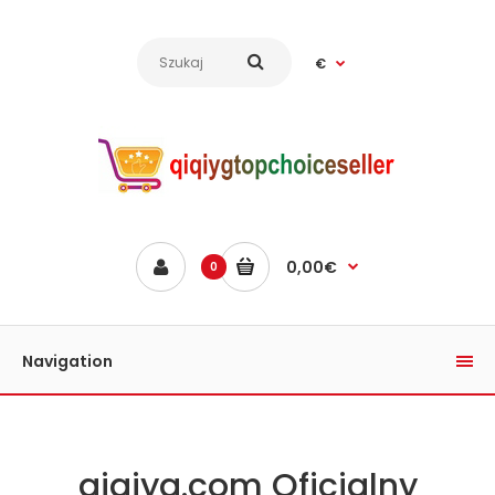
€
0,00€
0
Navigation
qiqiyg.com Oficjalny