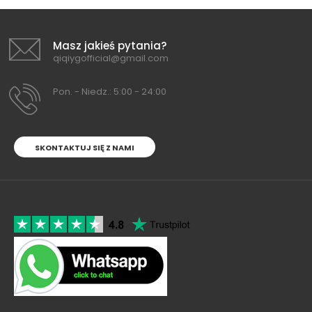
Masz jakieś pytania?
qiqiygofficial@gmail.com
Pon. - Niedz.: 5:00 - 24:00
SKONTAKTUJ SIĘ Z NAMI