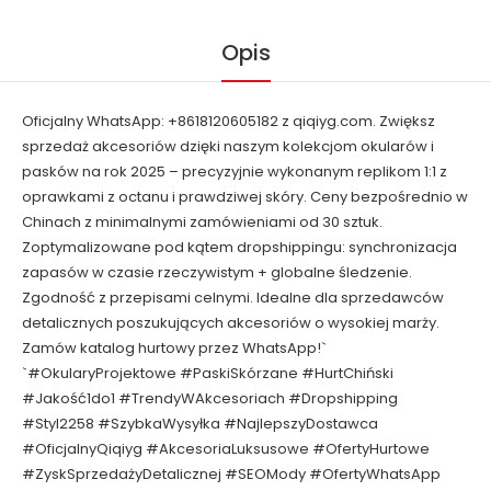
Opis
Oficjalny WhatsApp: +8618120605182 z qiqiyg.com. Zwiększ
sprzedaż akcesoriów dzięki naszym kolekcjom okularów i
pasków na rok 2025 – precyzyjnie wykonanym replikom 1:1 z
oprawkami z octanu i prawdziwej skóry. Ceny bezpośrednio w
Chinach z minimalnymi zamówieniami od 30 sztuk.
Zoptymalizowane pod kątem dropshippingu: synchronizacja
zapasów w czasie rzeczywistym + globalne śledzenie.
Zgodność z przepisami celnymi. Idealne dla sprzedawców
detalicznych poszukujących akcesoriów o wysokiej marży.
Zamów katalog hurtowy przez WhatsApp!`
`#OkularyProjektowe #PaskiSkórzane #HurtChiński
#Jakość1do1 #TrendyWAkcesoriach #Dropshipping
#Styl2258 #SzybkaWysyłka #NajlepszyDostawca
#OficjalnyQiqiyg #AkcesoriaLuksusowe #OfertyHurtowe
#ZyskSprzedażyDetalicznej #SEOMody #OfertyWhatsApp