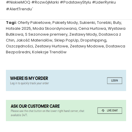
#NiskieMOQ #RozwójMarki #PodstawyStylu #LiderRynku
#AlertTrendu`
Tagi:
Oferty Pakietowe
,
Pakiety Mody
,
Sukienki
,
Torebki
,
Buty
,
Hotsale 2025
,
Moda Skoordynowana
,
Cena Hurtowa
,
Wystawa
Butikowa
,
S Sezonowe premiery
,
Zestawy Mody
,
Dostawca z
Chin
,
Jakość Materiałów
,
Sklep PopUp
,
Dropshipping
,
Oszczędności
,
Zestawy Hurtowe
,
Zestawy Modowe
,
Dostawca
Bezpośredni
,
Kolekcje Trendów