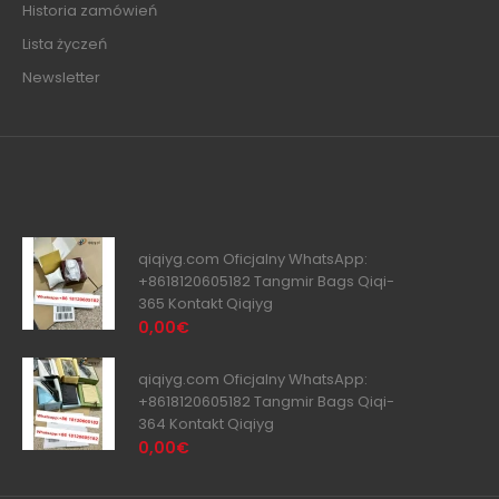
Historia zamówień
Lista życzeń
Newsletter
qiqiyg.com Oficjalny WhatsApp:
+8618120605182 Tangmir Bags Qiqi-
365 Kontakt Qiqiyg
0,00€
qiqiyg.com Oficjalny WhatsApp:
+8618120605182 Tangmir Bags Qiqi-
364 Kontakt Qiqiyg
0,00€