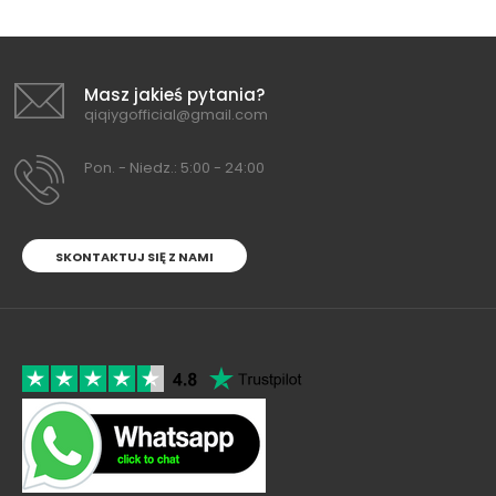
Masz jakieś pytania?
qiqiygofficial@gmail.com
Pon. - Niedz.: 5:00 - 24:00
SKONTAKTUJ SIĘ Z NAMI