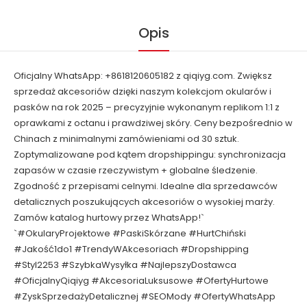
Opis
Oficjalny WhatsApp: +8618120605182 z qiqiyg.com. Zwiększ
sprzedaż akcesoriów dzięki naszym kolekcjom okularów i
pasków na rok 2025 – precyzyjnie wykonanym replikom 1:1 z
oprawkami z octanu i prawdziwej skóry. Ceny bezpośrednio w
Chinach z minimalnymi zamówieniami od 30 sztuk.
Zoptymalizowane pod kątem dropshippingu: synchronizacja
zapasów w czasie rzeczywistym + globalne śledzenie.
Zgodność z przepisami celnymi. Idealne dla sprzedawców
detalicznych poszukujących akcesoriów o wysokiej marży.
Zamów katalog hurtowy przez WhatsApp!`
`#OkularyProjektowe #PaskiSkórzane #HurtChiński
#Jakość1do1 #TrendyWAkcesoriach #Dropshipping
#Styl2253 #SzybkaWysyłka #NajlepszyDostawca
#OficjalnyQiqiyg #AkcesoriaLuksusowe #OfertyHurtowe
#ZyskSprzedażyDetalicznej #SEOMody #OfertyWhatsApp