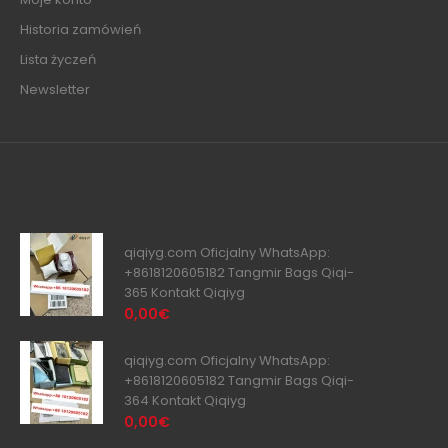
Historia zamówień
Lista życzeń
Newsletter
qiqiyg.com Oficjalny WhatsApp:
+8618120605182 Tangmir Bags Qiqi-
365 Kontakt Qiqiyg
0,00€
qiqiyg.com Oficjalny WhatsApp:
+8618120605182 Tangmir Bags Qiqi-
364 Kontakt Qiqiyg
0,00€