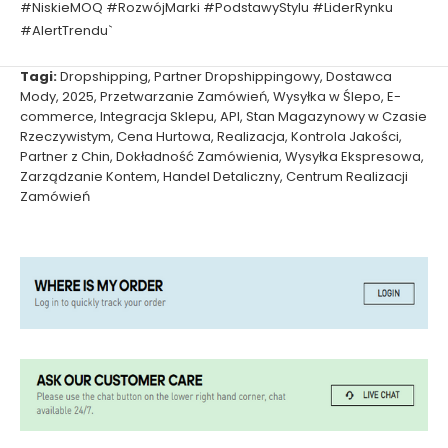
#NiskieMOQ #RozwójMarki #PodstawyStylu #LiderRynku
#AlertTrendu`
Tagi:
Dropshipping
,
Partner Dropshippingowy
,
Dostawca
Mody
,
2025
,
Przetwarzanie Zamówień
,
Wysyłka w Ślepo
,
E-
commerce
,
Integracja Sklepu
,
API
,
Stan Magazynowy w Czasie
Rzeczywistym
,
Cena Hurtowa
,
Realizacja
,
Kontrola Jakości
,
Partner z Chin
,
Dokładność Zamówienia
,
Wysyłka Ekspresowa
,
Zarządzanie Kontem
,
Handel Detaliczny
,
Centrum Realizacji
Zamówień