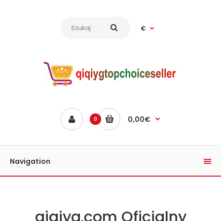
€
0,00€
0
Navigation
qiqiyg.com Oficjalny