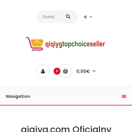
€
0,00€
0
Navigation
qiqiyg.com Oficjalny