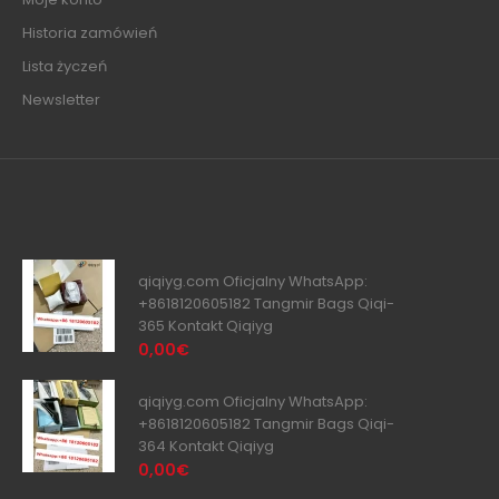
Historia zamówień
Lista życzeń
Newsletter
qiqiyg.com Oficjalny WhatsApp:
+8618120605182 Tangmir Bags Qiqi-
365 Kontakt Qiqiyg
0,00€
qiqiyg.com Oficjalny WhatsApp:
+8618120605182 Tangmir Bags Qiqi-
364 Kontakt Qiqiyg
0,00€