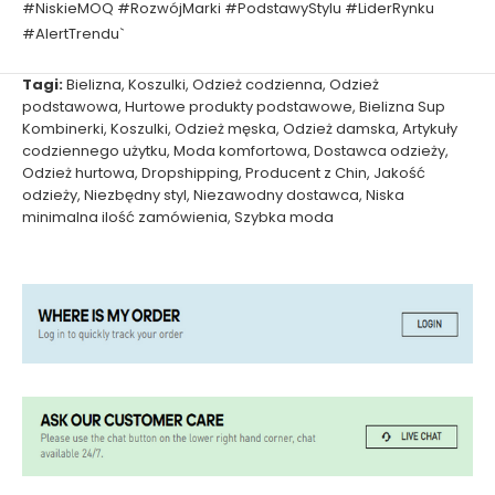
#NiskieMOQ #RozwójMarki #PodstawyStylu #LiderRynku
#AlertTrendu`
Tagi:
Bielizna
,
Koszulki
,
Odzież codzienna
,
Odzież
podstawowa
,
Hurtowe produkty podstawowe
,
Bielizna Sup
Kombinerki
,
Koszulki
,
Odzież męska
,
Odzież damska
,
Artykuły
codziennego użytku
,
Moda komfortowa
,
Dostawca odzieży
,
Odzież hurtowa
,
Dropshipping
,
Producent z Chin
,
Jakość
odzieży
,
Niezbędny styl
,
Niezawodny dostawca
,
Niska
minimalna ilość zamówienia
,
Szybka moda