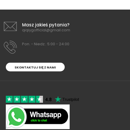
Masz jakieś pytania?
qiqiygofficial@gmail.com
Pon. - Niedz.: 5:00 - 24:00
SKONTAKTUJ SIĘ Z NAMI