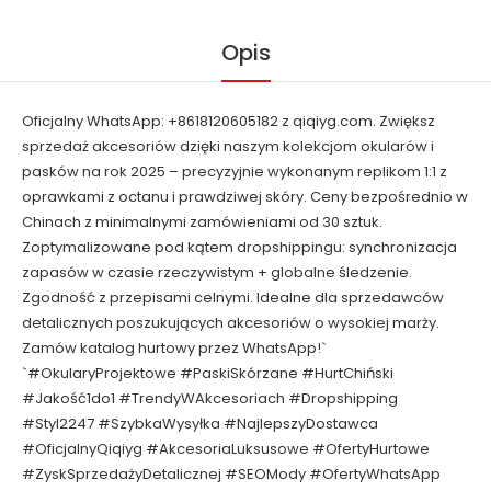
Opis
Oficjalny WhatsApp: +8618120605182 z qiqiyg.com. Zwiększ
sprzedaż akcesoriów dzięki naszym kolekcjom okularów i
pasków na rok 2025 – precyzyjnie wykonanym replikom 1:1 z
oprawkami z octanu i prawdziwej skóry. Ceny bezpośrednio w
Chinach z minimalnymi zamówieniami od 30 sztuk.
Zoptymalizowane pod kątem dropshippingu: synchronizacja
zapasów w czasie rzeczywistym + globalne śledzenie.
Zgodność z przepisami celnymi. Idealne dla sprzedawców
detalicznych poszukujących akcesoriów o wysokiej marży.
Zamów katalog hurtowy przez WhatsApp!`
`#OkularyProjektowe #PaskiSkórzane #HurtChiński
#Jakość1do1 #TrendyWAkcesoriach #Dropshipping
#Styl2247 #SzybkaWysyłka #NajlepszyDostawca
#OficjalnyQiqiyg #AkcesoriaLuksusowe #OfertyHurtowe
#ZyskSprzedażyDetalicznej #SEOMody #OfertyWhatsApp