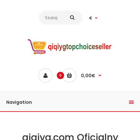
€
0,00€
0
Navigation
qiqiyg.com Oficjalny