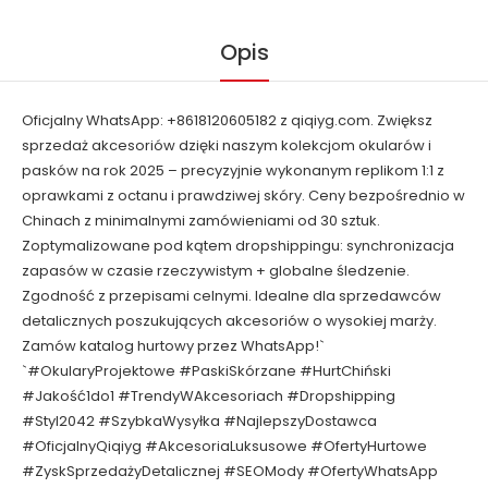
Opis
Oficjalny WhatsApp: +8618120605182 z qiqiyg.com. Zwiększ
sprzedaż akcesoriów dzięki naszym kolekcjom okularów i
pasków na rok 2025 – precyzyjnie wykonanym replikom 1:1 z
oprawkami z octanu i prawdziwej skóry. Ceny bezpośrednio w
Chinach z minimalnymi zamówieniami od 30 sztuk.
Zoptymalizowane pod kątem dropshippingu: synchronizacja
zapasów w czasie rzeczywistym + globalne śledzenie.
Zgodność z przepisami celnymi. Idealne dla sprzedawców
detalicznych poszukujących akcesoriów o wysokiej marży.
Zamów katalog hurtowy przez WhatsApp!`
`#OkularyProjektowe #PaskiSkórzane #HurtChiński
#Jakość1do1 #TrendyWAkcesoriach #Dropshipping
#Styl2042 #SzybkaWysyłka #NajlepszyDostawca
#OficjalnyQiqiyg #AkcesoriaLuksusowe #OfertyHurtowe
#ZyskSprzedażyDetalicznej #SEOMody #OfertyWhatsApp