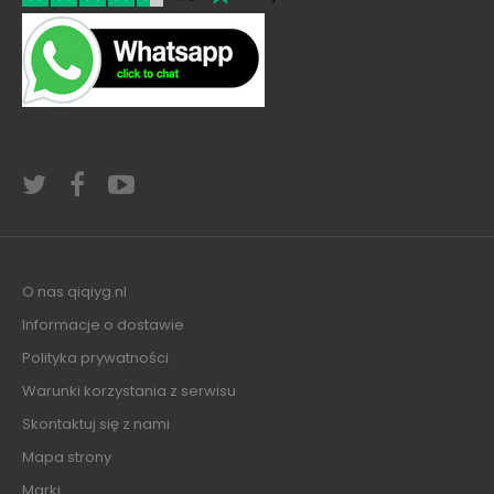
O nas qiqiyg.nl
Informacje o dostawie
Polityka prywatności
Warunki korzystania z serwisu
Skontaktuj się z nami
Mapa strony
Marki