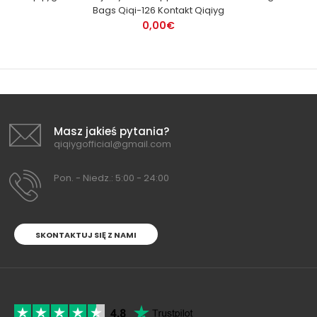
Bags Qiqi-126 Kontakt Qiqiyg
0,00€
Masz jakieś pytania?
qiqiygofficial@gmail.com
Pon. - Niedz.: 5:00 - 24:00
SKONTAKTUJ SIĘ Z NAMI