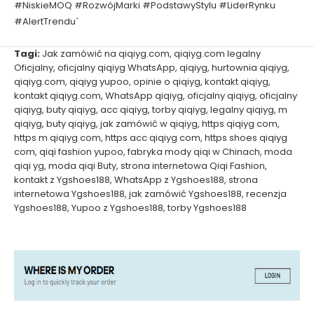
#NiskieMOQ #RozwójMarki #PodstawyStylu #LiderRynku
#AlertTrendu`
Tagi:
Jak zamówić na qiqiyg.com
,
qiqiyg.com legalny
Oficjalny
,
oficjalny qiqiyg WhatsApp
,
qiqiyg
,
hurtownia qiqiyg
,
qiqiyg.com
,
qiqiyg yupoo
,
opinie o qiqiyg
,
kontakt qiqiyg
,
kontakt qiqiyg.com
,
WhatsApp qiqiyg
,
oficjalny qiqiyg
,
oficjalny
qiqiyg
,
buty qiqiyg
,
acc qiqiyg
,
torby qiqiyg
,
legalny qiqiyg
,
m
qiqiyg
,
buty qiqiyg
,
jak zamówić w qiqiyg
,
https qiqiyg com
,
https m qiqiyg com
,
https acc qiqiyg com
,
https shoes qiqiyg
com
,
qiqi fashion yupoo
,
fabryka mody qiqi w Chinach
,
moda
qiqi yg
,
moda qiqi Buty
,
strona internetowa Qiqi Fashion
,
kontakt z Ygshoes188
,
WhatsApp z Ygshoes188
,
strona
internetowa Ygshoes188
,
jak zamówić Ygshoes188
,
recenzja
Ygshoes188
,
Yupoo z Ygshoes188
,
torby Ygshoes188