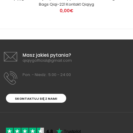
Bags Qiqi-221 Kontakt Qiqiyg
0,00€
Masz jakieś pytania?
qiqiygofficial@gmail.com
Pon. - Niedz.: 5:00 - 24:00
SKONTAKTUJ SIĘ Z NAMI