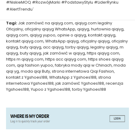
#NiskieMOQ #RozwójMarki #PodstawyStylu #LiderRynku
#AlertTrendu`
Tagi:
Jak zamówić na qiqiyg.com
,
qiqiyg.com legalny
Oficjalny
,
oficjalny qiqiyg WhatsApp
,
qiqiyg
,
hurtownia qiqiyg
,
qiqiyg.com
,
qiqiyg yupoo
,
opinie o qiqiyg
,
kontakt qiqiyg
,
kontakt qiqiyg.com
,
WhatsApp qiqiyg
,
oficjalny qiqiyg
,
oficjalny
qiqiyg
,
buty qiqiyg
,
acc qiqiyg
,
torby qiqiyg
,
legalny qiqiyg
,
m
qiqiyg
,
buty qiqiyg
,
jak zamówić w qiqiyg
,
https qiqiyg com
,
https m qiqiyg com
,
https acc qiqiyg com
,
https shoes qiqiyg
com
,
qiqi fashion yupoo
,
fabryka mody qiqi w Chinach
,
moda
qiqi yg
,
moda qiqi Buty
,
strona internetowa Qiqi Fashion
,
kontakt z Ygshoes188
,
WhatsApp z Ygshoes188
,
strona
internetowa Ygshoes188
,
jak zamówić Ygshoes188
,
recenzja
Ygshoes188
,
Yupoo z Ygshoes188
,
torby Ygshoes188