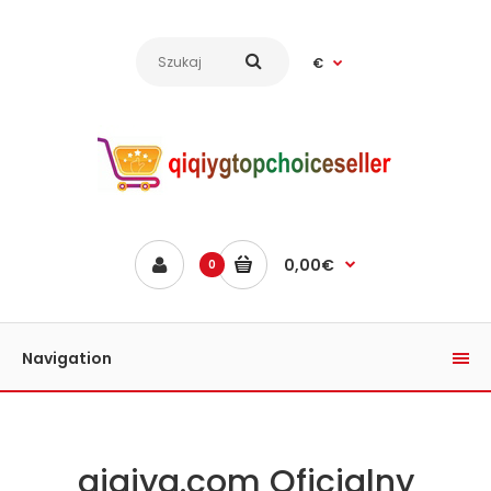
€
0,00€
0
Navigation
qiqiyg.com Oficjalny