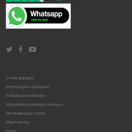
O nas qiqiyg.nl
Informacje o dostawie
Polityka prywatności
Warunki korzystania z serwisu
Skontaktuj się z nami
Mapa strony
Marki