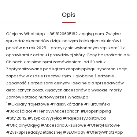
Opis
Oficjalny WhatsApp: +8618120605182 z qiqiyg.com. Zwiększ
sprzedaż akcesoriów dzięki naszym kolekcjom okularów i
pasków na rok 2025 – precyzyjnie wykonanym replikom 1:1 z
oprawkami z octanu i prawdziwej skóry. Ceny bezpośrednio w
Chinach z minimalnymi zamówieniami od 30 sztuk.
Zoptymalizowane pod kątem dropshippingu: synchronizacja
zapasów w czasie rzeczywistym + globalne śledzenie.
Zgodność z przepisami celnymi. Idealne dla sprzedawców
detalicznych poszukujących akcesoriów o wysokiej marży.
Zamów katalog hurtowy przez WhatsApp!`
`#OkularyProjektowe #PaskiSkórzane #HurtChiński
#Jakość1do1 #TrendyWAkcesoriach #Dropshipping
#Styl2042 #SzybkaWysyłka #NajlepszyDostawca
#OficjalnyQiqiyg #AkcesoriaLuksusowe #OfertyHurtowe
#ZyskSprzedażyDetalicznej #SEOMody #OfertyWhatsApp