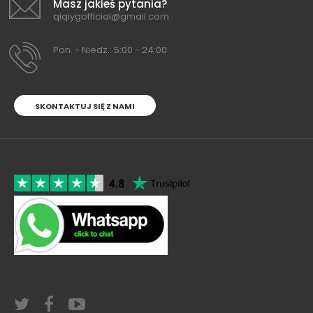
Masz jakieś pytania?
qiqiygofficial@gmail.com
Pon. - Niedz.: 5:00 - 24:00
SKONTAKTUJ SIĘ Z NAMI