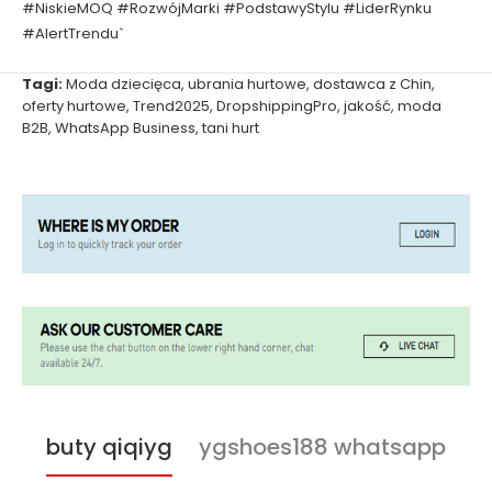
#NiskieMOQ #RozwójMarki #PodstawyStylu #LiderRynku
#AlertTrendu`
Tagi:
Moda dziecięca
,
ubrania hurtowe
,
dostawca z Chin
,
oferty hurtowe
,
Trend2025
,
DropshippingPro
,
jakość
,
moda
B2B
,
WhatsApp Business
,
tani hurt
buty qiqiyg
ygshoes188 whatsapp