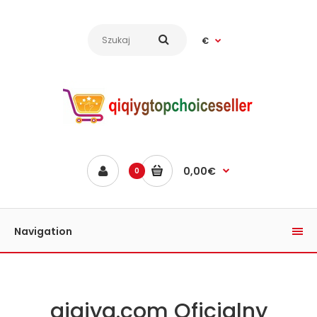
€
0,00€
0
Navigation
qiqiyg.com Oficjalny