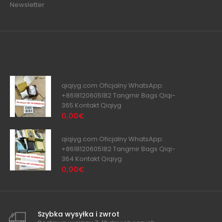
Newsletter
qiqiyg.com Oficjalny WhatsApp:
+8618120605182 Tangmir Bags Qiqi-
365 Kontakt Qiqiyg
0,00€
qiqiyg.com Oficjalny WhatsApp:
+8618120605182 Tangmir Bags Qiqi-
364 Kontakt Qiqiyg
0,00€
Szybka wysyłka i zwrot