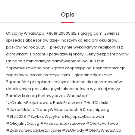
Opis
Oficjalny WhatsApp: +8618120605182 z qiqiyg.com. Zwiększ
sprzedaż akcesoriów dzięki naszym kolekcjom okularów i
pasków na rok 2025 – precyzyjnie wykonanym replikom 1:1 z
oprawkami z octanu i prawdziwej skóry. Ceny bezpośrednio w
Chinach z minimalnymi zamówieniami od 30 sztuk.
Zoptymalizowane pod kątem dropshippingu: synchronizacja
zapasów w czasie rzeczywistym + globalne śledzenie.
Zgodność z przepisami celnymi. Idealne dla sprzedawców
detalicznych poszukujących akcesoriów o wysokiej marży.
Zamów katalog hurtowy przez WhatsApp!`
`#OkularyProjektowe #PaskiSkórzane #HurtChiński
#Jakość1do1 #TrendyWAkcesoriach #Dropshipping
#Styl2223 #SzybkaWysyłka #NajlepszyDostawca
#OficjalnyQiqiyg #AkcesoriaLuksusowe #OfertyHurtowe
#ZyskSprzedażyDetalicznej #SEOMody #OfertyWhatsApp