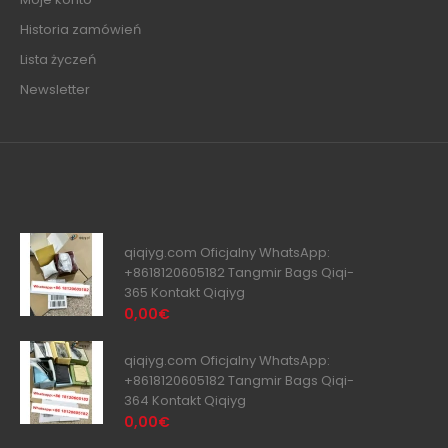
Historia zamówień
Lista życzeń
Newsletter
qiqiyg.com Oficjalny WhatsApp:
+8618120605182 Tangmir Bags Qiqi-
365 Kontakt Qiqiyg
0,00€
qiqiyg.com Oficjalny WhatsApp:
+8618120605182 Tangmir Bags Qiqi-
364 Kontakt Qiqiyg
0,00€