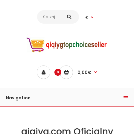
€
0,00€
0
Navigation
qiqiyg.com Oficjalny