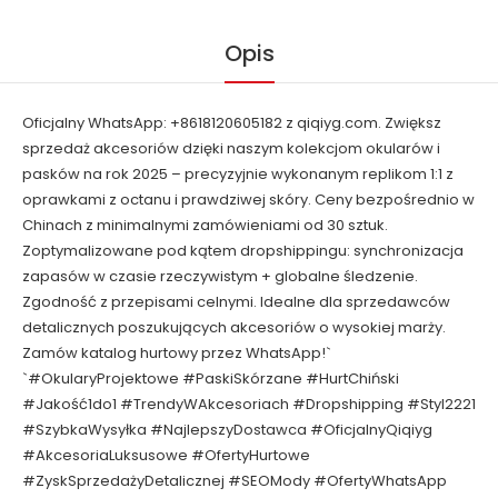
Opis
Oficjalny WhatsApp: +8618120605182 z qiqiyg.com. Zwiększ
sprzedaż akcesoriów dzięki naszym kolekcjom okularów i
pasków na rok 2025 – precyzyjnie wykonanym replikom 1:1 z
oprawkami z octanu i prawdziwej skóry. Ceny bezpośrednio w
Chinach z minimalnymi zamówieniami od 30 sztuk.
Zoptymalizowane pod kątem dropshippingu: synchronizacja
zapasów w czasie rzeczywistym + globalne śledzenie.
Zgodność z przepisami celnymi. Idealne dla sprzedawców
detalicznych poszukujących akcesoriów o wysokiej marży.
Zamów katalog hurtowy przez WhatsApp!`
`#OkularyProjektowe #PaskiSkórzane #HurtChiński
#Jakość1do1 #TrendyWAkcesoriach #Dropshipping #Styl2221
#SzybkaWysyłka #NajlepszyDostawca #OficjalnyQiqiyg
#AkcesoriaLuksusowe #OfertyHurtowe
#ZyskSprzedażyDetalicznej #SEOMody #OfertyWhatsApp