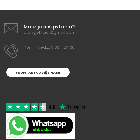
Masz jakieś pytania?
qiqiygofficial@gmail.com
Pon. - Niedz.: 5:00 - 24:00
SKONTAKTUJ SIĘ Z NAMI