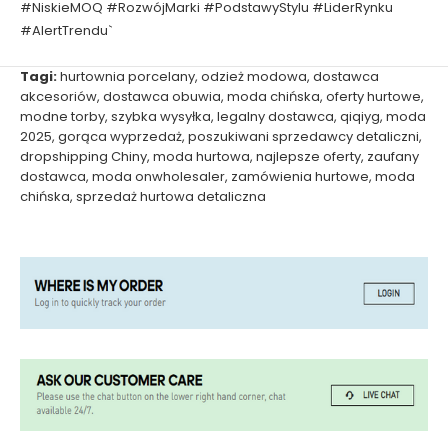
#NiskieMOQ #RozwójMarki #PodstawyStylu #LiderRynku
#AlertTrendu`
Tagi:
hurtownia porcelany
,
odzież modowa
,
dostawca
akcesoriów
,
dostawca obuwia
,
moda chińska
,
oferty hurtowe
,
modne torby
,
szybka wysyłka
,
legalny dostawca
,
qiqiyg
,
moda
2025
,
gorąca wyprzedaż
,
poszukiwani sprzedawcy detaliczni
,
dropshipping Chiny
,
moda hurtowa
,
najlepsze oferty
,
zaufany
dostawca
,
moda onwholesaler
,
zamówienia hurtowe
,
moda
chińska
,
sprzedaż hurtowa detaliczna