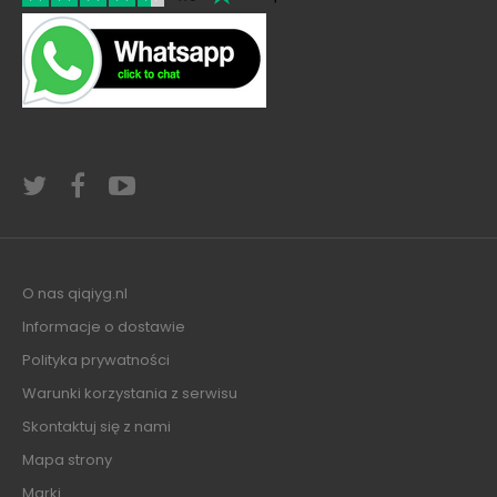
O nas qiqiyg.nl
Informacje o dostawie
Polityka prywatności
Warunki korzystania z serwisu
Skontaktuj się z nami
Mapa strony
Marki