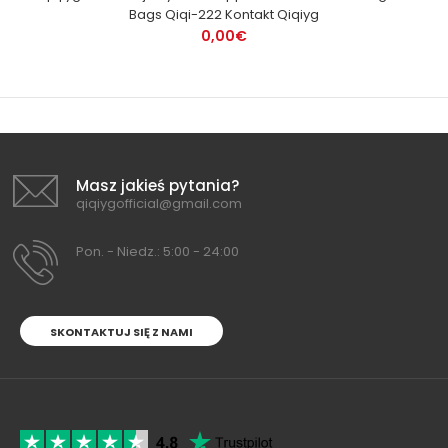
Bags Qiqi-222 Kontakt Qiqiyg
0,00€
Masz jakieś pytania?
qiqiygofficial@gmail.com
Pon. - Niedz.: 5:00 - 24:00
SKONTAKTUJ SIĘ Z NAMI