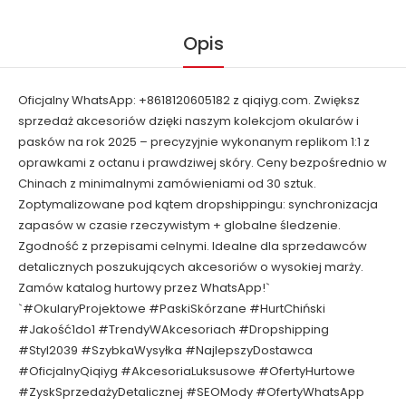
Opis
Oficjalny WhatsApp: +8618120605182 z qiqiyg.com. Zwiększ
sprzedaż akcesoriów dzięki naszym kolekcjom okularów i
pasków na rok 2025 – precyzyjnie wykonanym replikom 1:1 z
oprawkami z octanu i prawdziwej skóry. Ceny bezpośrednio w
Chinach z minimalnymi zamówieniami od 30 sztuk.
Zoptymalizowane pod kątem dropshippingu: synchronizacja
zapasów w czasie rzeczywistym + globalne śledzenie.
Zgodność z przepisami celnymi. Idealne dla sprzedawców
detalicznych poszukujących akcesoriów o wysokiej marży.
Zamów katalog hurtowy przez WhatsApp!`
`#OkularyProjektowe #PaskiSkórzane #HurtChiński
#Jakość1do1 #TrendyWAkcesoriach #Dropshipping
#Styl2039 #SzybkaWysyłka #NajlepszyDostawca
#OficjalnyQiqiyg #AkcesoriaLuksusowe #OfertyHurtowe
#ZyskSprzedażyDetalicznej #SEOMody #OfertyWhatsApp