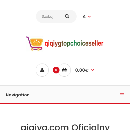
€
0,00€
0
Navigation
qiqiyg.com Oficjalny