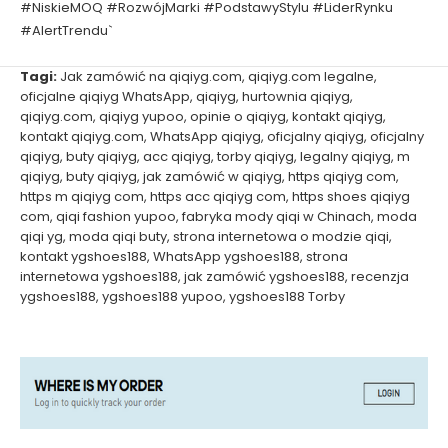
#NiskieMOQ #RozwójMarki #PodstawyStylu #LiderRynku
#AlertTrendu`
Tagi:
Jak zamówić na qiqiyg.com
,
qiqiyg.com legalne
,
oficjalne qiqiyg WhatsApp
,
qiqiyg
,
hurtownia qiqiyg
,
qiqiyg.com
,
qiqiyg yupoo
,
opinie o qiqiyg
,
kontakt qiqiyg
,
kontakt qiqiyg.com
,
WhatsApp qiqiyg
,
oficjalny qiqiyg
,
oficjalny
qiqiyg
,
buty qiqiyg
,
acc qiqiyg
,
torby qiqiyg
,
legalny qiqiyg
,
m
qiqiyg
,
buty qiqiyg
,
jak zamówić w qiqiyg
,
https qiqiyg com
,
https m qiqiyg com
,
https acc qiqiyg com
,
https shoes qiqiyg
com
,
qiqi fashion yupoo
,
fabryka mody qiqi w Chinach
,
moda
qiqi yg
,
moda qiqi buty
,
strona internetowa o modzie qiqi
,
kontakt ygshoes188
,
WhatsApp ygshoes188
,
strona
internetowa ygshoes188
,
jak zamówić ygshoes188
,
recenzja
ygshoes188
,
ygshoes188 yupoo
,
ygshoes188 Torby