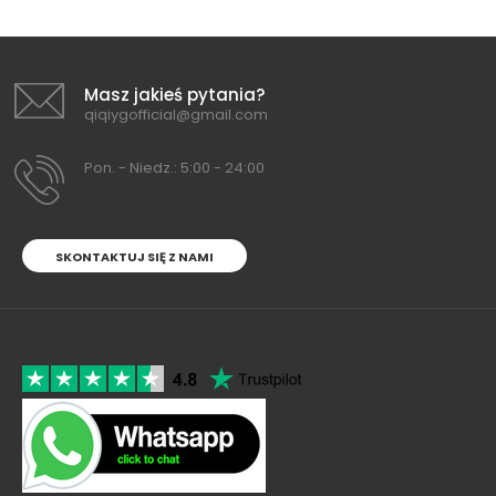
Masz jakieś pytania?
qiqiygofficial@gmail.com
Pon. - Niedz.: 5:00 - 24:00
SKONTAKTUJ SIĘ Z NAMI