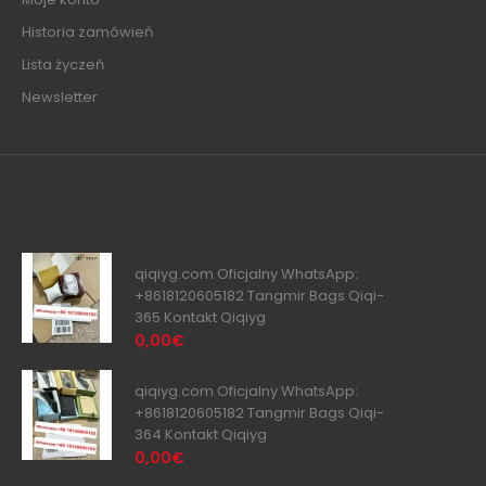
Historia zamówień
Lista życzeń
Newsletter
qiqiyg.com Oficjalny WhatsApp:
+8618120605182 Tangmir Bags Qiqi-
365 Kontakt Qiqiyg
0,00€
qiqiyg.com Oficjalny WhatsApp:
+8618120605182 Tangmir Bags Qiqi-
364 Kontakt Qiqiyg
0,00€