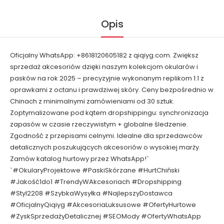
Opis
Oficjalny WhatsApp: +8618120605182 z qiqiyg.com. Zwiększ
sprzedaż akcesoriów dzięki naszym kolekcjom okularów i
pasków na rok 2025 – precyzyjnie wykonanym replikom 1:1 z
oprawkami z octanu i prawdziwej skóry. Ceny bezpośrednio w
Chinach z minimalnymi zamówieniami od 30 sztuk.
Zoptymalizowane pod kątem dropshippingu: synchronizacja
zapasów w czasie rzeczywistym + globalne śledzenie.
Zgodność z przepisami celnymi. Idealne dla sprzedawców
detalicznych poszukujących akcesoriów o wysokiej marży.
Zamów katalog hurtowy przez WhatsApp!`
`#OkularyProjektowe #PaskiSkórzane #HurtChiński
#Jakość1do1 #TrendyWAkcesoriach #Dropshipping
#Styl2208 #SzybkaWysyłka #NajlepszyDostawca
#OficjalnyQiqiyg #AkcesoriaLuksusowe #OfertyHurtowe
#ZyskSprzedażyDetalicznej #SEOMody #OfertyWhatsApp