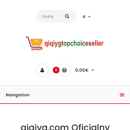
€
0,00€
0
Navigation
qiqiyg.com Oficjalny