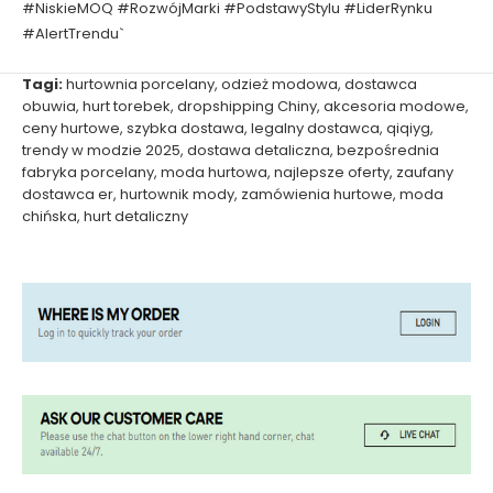
#NiskieMOQ #RozwójMarki #PodstawyStylu #LiderRynku
#AlertTrendu`
Tagi:
hurtownia porcelany
,
odzież modowa
,
dostawca
obuwia
,
hurt torebek
,
dropshipping Chiny
,
akcesoria modowe
,
ceny hurtowe
,
szybka dostawa
,
legalny dostawca
,
qiqiyg
,
trendy w modzie 2025
,
dostawa detaliczna
,
bezpośrednia
fabryka porcelany
,
moda hurtowa
,
najlepsze oferty
,
zaufany
dostawca er
,
hurtownik mody
,
zamówienia hurtowe
,
moda
chińska
,
hurt detaliczny