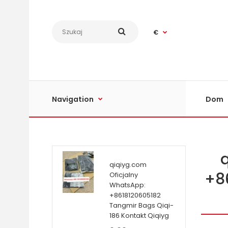
€
Navigation
Dom
qiqiyg.com
+8
Oficjalny
WhatsApp:
+8618120605182
Tangmir Bags Qiqi-
186 Kontakt Qiqiyg