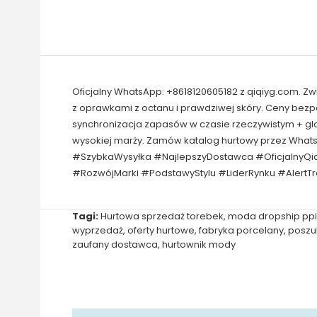
Oficjalny WhatsApp: +8618120605182 z qiqiyg.com. Z
z oprawkami z octanu i prawdziwej skóry. Ceny bez
synchronizacja zapasów w czasie rzeczywistym + gl
wysokiej marży. Zamów katalog hurtowy przez Wha
#SzybkaWysyłka #NajlepszyDostawca #OficjalnyQi
#RozwójMarki #PodstawyStylu #LiderRynku #AlertT
Tagi:
Hurtowa sprzedaż torebek
,
moda dropship pp
wyprzedaż
,
oferty hurtowe
,
fabryka porcelany
,
poszu
zaufany dostawca
,
hurtownik mody