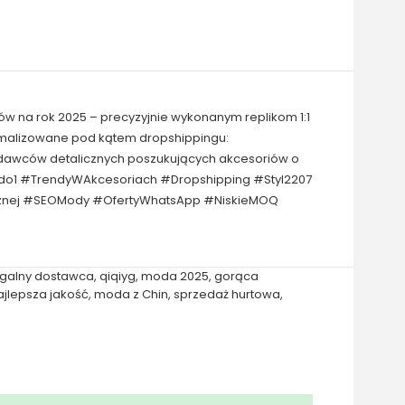
ów na rok 2025 – precyzyjnie wykonanym replikom 1:1
tymalizowane pod kątem dropshippingu:
zedawców detalicznych poszukujących akcesoriów o
1do1 #TrendyWAkcesoriach #Dropshipping #Styl2207
icznej #SEOMody #OfertyWhatsApp #NiskieMOQ
egalny dostawca
,
qiqiyg
,
moda 2025
,
gorąca
ajlepsza jakość
,
moda z Chin
,
sprzedaż hurtowa
,