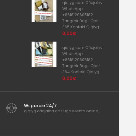
qiqiyg.com Oficjalny
WhatsApp:
+8618120605182
Tangmir Bags Qiqi-
365 Kontakt Qiqiyg
0,00€
qiqiyg.com Oficjalny
WhatsApp:
+8618120605182
Tangmir Bags Qiqi-
364 Kontakt Qiqiyg
0,00€
Wsparcie 24/7
qiqiyg oficjalna obsługa klienta online