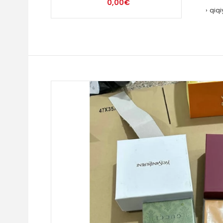
0,00€
qiq