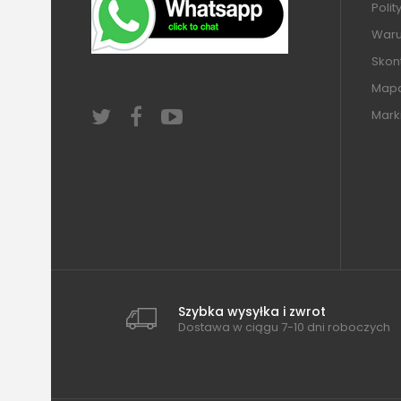
Polit
Warun
Skont
Mapa
Mark
Szybka wysyłka i zwrot
Dostawa w ciągu 7-10 dni roboczych