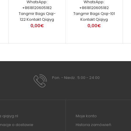
WhatsApp:
WhatsApp:
+8618120605182
+8618120605182
Tangmir Bags Qiqi-
Tangmir Bags Qiqi-101
122 Kontakt Qiqiyg
Kontakt Qiqiyg
0,00€
0,00€
Pon. - Niedz.: 5:00 - 24:00
 qiqiyg.nl
Moje konto
rmacje o dostawie
Historia zamówień