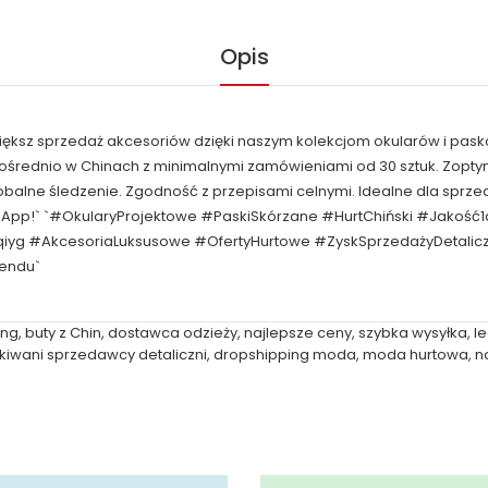
Opis
większ sprzedaż akcesoriów dzięki naszym kolekcjom okularów i pask
pośrednio w Chinach z minimalnymi zamówieniami od 30 sztuk. Zop
obalne śledzenie. Zgodność z przepisami celnymi. Idealne dla spr
tsApp!` `#OkularyProjektowe #PaskiSkórzane #HurtChiński #Jakość
qiyg #AkcesoriaLuksusowe #OfertyHurtowe #ZyskSprzedażyDetal
rendu`
ing
,
buty z Chin
,
dostawca odzieży
,
najlepsze ceny
,
szybka wysyłka
,
l
kiwani sprzedawcy detaliczni
,
dropshipping moda
,
moda hurtowa
,
n