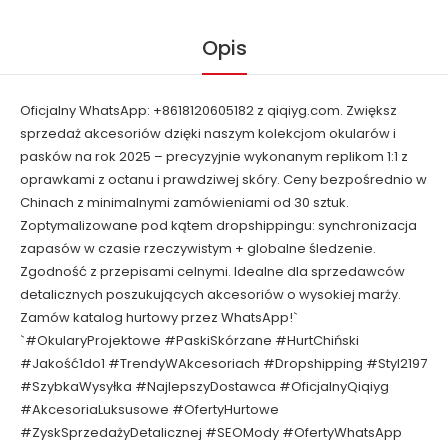
Opis
Oficjalny WhatsApp: +8618120605182 z qiqiyg.com. Zwiększ
sprzedaż akcesoriów dzięki naszym kolekcjom okularów i
pasków na rok 2025 – precyzyjnie wykonanym replikom 1:1 z
oprawkami z octanu i prawdziwej skóry. Ceny bezpośrednio w
Chinach z minimalnymi zamówieniami od 30 sztuk.
Zoptymalizowane pod kątem dropshippingu: synchronizacja
zapasów w czasie rzeczywistym + globalne śledzenie.
Zgodność z przepisami celnymi. Idealne dla sprzedawców
detalicznych poszukujących akcesoriów o wysokiej marży.
Zamów katalog hurtowy przez WhatsApp!`
`#OkularyProjektowe #PaskiSkórzane #HurtChiński
#Jakość1do1 #TrendyWAkcesoriach #Dropshipping #Styl2197
#SzybkaWysyłka #NajlepszyDostawca #OficjalnyQiqiyg
#AkcesoriaLuksusowe #OfertyHurtowe
#ZyskSprzedażyDetalicznej #SEOMody #OfertyWhatsApp