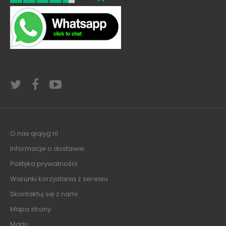
O nas qiqiyg.nl
Informacje o dostawie
Polityka prywatności
Warunki korzystania z serwisu
Skontaktuj się z nami
Mapa strony
Marki