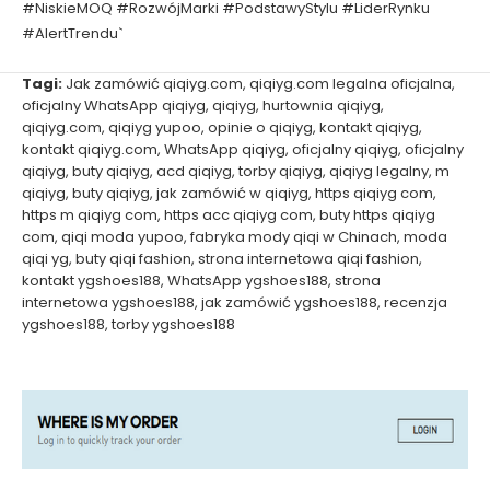
#NiskieMOQ #RozwójMarki #PodstawyStylu #LiderRynku
#AlertTrendu`
Tagi:
Jak zamówić qiqiyg.com
,
qiqiyg.com legalna oficjalna
,
oficjalny WhatsApp qiqiyg
,
qiqiyg
,
hurtownia qiqiyg
,
qiqiyg.com
,
qiqiyg yupoo
,
opinie o qiqiyg
,
kontakt qiqiyg
,
kontakt qiqiyg.com
,
WhatsApp qiqiyg
,
oficjalny qiqiyg
,
oficjalny
qiqiyg
,
buty qiqiyg
,
acd qiqiyg
,
torby qiqiyg
,
qiqiyg legalny
,
m
qiqiyg
,
buty qiqiyg
,
jak zamówić w qiqiyg
,
https qiqiyg com
,
https m qiqiyg com
,
https acc qiqiyg com
,
buty https qiqiyg
com
,
qiqi moda yupoo
,
fabryka mody qiqi w Chinach
,
moda
qiqi yg
,
buty qiqi fashion
,
strona internetowa qiqi fashion
,
kontakt ygshoes188
,
WhatsApp ygshoes188
,
strona
internetowa ygshoes188
,
jak zamówić ygshoes188
,
recenzja
ygshoes188
,
torby ygshoes188