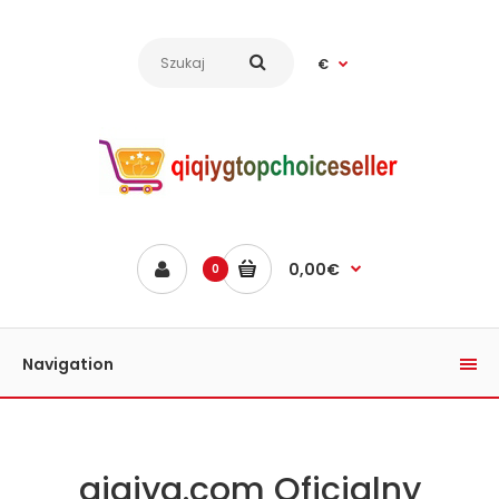
€
0,00€
0
Navigation
qiqiyg.com Oficjalny