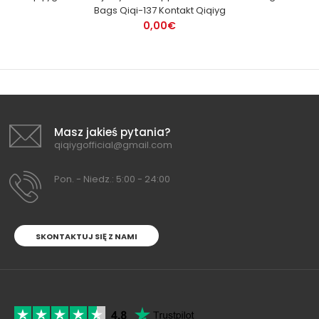
Bags Qiqi-137 Kontakt Qiqiyg
0,00€
Masz jakieś pytania?
qiqiygofficial@gmail.com
Pon. - Niedz.: 5:00 - 24:00
SKONTAKTUJ SIĘ Z NAMI