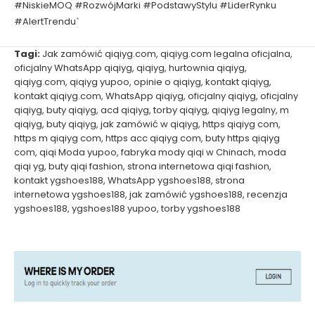
#NiskieMOQ #RozwójMarki #PodstawyStylu #LiderRynku
#AlertTrendu`
Tagi:
Jak zamówić qiqiyg.com
,
qiqiyg.com legalna oficjalna
,
oficjalny WhatsApp qiqiyg
,
qiqiyg
,
hurtownia qiqiyg
,
qiqiyg.com
,
qiqiyg yupoo
,
opinie o qiqiyg
,
kontakt qiqiyg
,
kontakt qiqiyg.com
,
WhatsApp qiqiyg
,
oficjalny qiqiyg
,
oficjalny
qiqiyg
,
buty qiqiyg
,
acd qiqiyg
,
torby qiqiyg
,
qiqiyg legalny
,
m
qiqiyg
,
buty qiqiyg
,
jak zamówić w qiqiyg
,
https qiqiyg com
,
https m qiqiyg com
,
https acc qiqiyg com
,
buty https qiqiyg
com
,
qiqi Moda yupoo
,
fabryka mody qiqi w Chinach
,
moda
qiqi yg
,
buty qiqi fashion
,
strona internetowa qiqi fashion
,
kontakt ygshoes188
,
WhatsApp ygshoes188
,
strona
internetowa ygshoes188
,
jak zamówić ygshoes188
,
recenzja
ygshoes188
,
ygshoes188 yupoo
,
torby ygshoes188