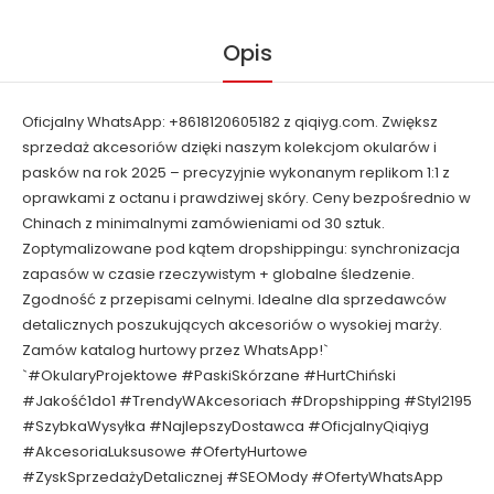
Opis
Oficjalny WhatsApp: +8618120605182 z qiqiyg.com. Zwiększ
sprzedaż akcesoriów dzięki naszym kolekcjom okularów i
pasków na rok 2025 – precyzyjnie wykonanym replikom 1:1 z
oprawkami z octanu i prawdziwej skóry. Ceny bezpośrednio w
Chinach z minimalnymi zamówieniami od 30 sztuk.
Zoptymalizowane pod kątem dropshippingu: synchronizacja
zapasów w czasie rzeczywistym + globalne śledzenie.
Zgodność z przepisami celnymi. Idealne dla sprzedawców
detalicznych poszukujących akcesoriów o wysokiej marży.
Zamów katalog hurtowy przez WhatsApp!`
`#OkularyProjektowe #PaskiSkórzane #HurtChiński
#Jakość1do1 #TrendyWAkcesoriach #Dropshipping #Styl2195
#SzybkaWysyłka #NajlepszyDostawca #OficjalnyQiqiyg
#AkcesoriaLuksusowe #OfertyHurtowe
#ZyskSprzedażyDetalicznej #SEOMody #OfertyWhatsApp