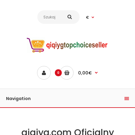
€
0,00€
0
Navigation
qiqiyg.com Oficjalny