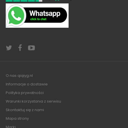
O nas qiqiyg.nl
Informacje o dostawie
Polityka prywatności
Warunki korzystania z serwisu
Skontaktuj się z nami
Mapa strony
Marki