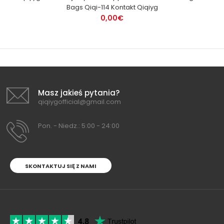
Bags Qiqi-114 Kontakt Qiqiyg
0,00€
Masz jakieś pytania?
qiqiygofficial@gmail.com
Pon. - Niedz.: 5:00 - 24:00
SKONTAKTUJ SIĘ Z NAMI