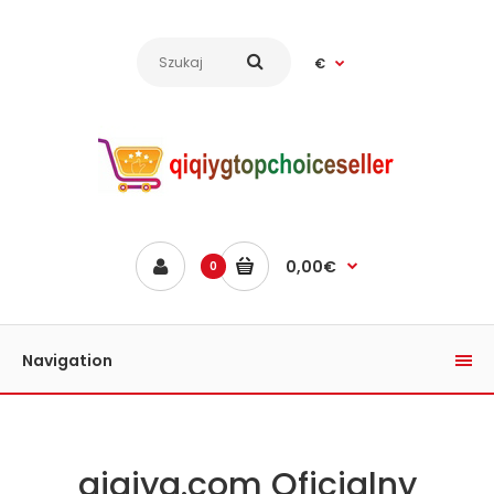
€
0,00€
0
Navigation
qiqiyg.com Oficjalny