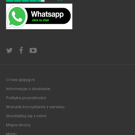
O nas qiqiyg.nl
Informacje o dostawie
Polityka prywatności
Warunki korzystania z serwisu
Skontaktuj się z nami
Mapa strony
Marki