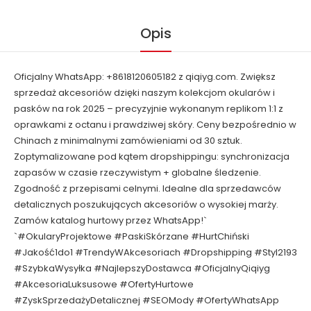
Opis
Oficjalny WhatsApp: +8618120605182 z qiqiyg.com. Zwiększ
sprzedaż akcesoriów dzięki naszym kolekcjom okularów i
pasków na rok 2025 – precyzyjnie wykonanym replikom 1:1 z
oprawkami z octanu i prawdziwej skóry. Ceny bezpośrednio w
Chinach z minimalnymi zamówieniami od 30 sztuk.
Zoptymalizowane pod kątem dropshippingu: synchronizacja
zapasów w czasie rzeczywistym + globalne śledzenie.
Zgodność z przepisami celnymi. Idealne dla sprzedawców
detalicznych poszukujących akcesoriów o wysokiej marży.
Zamów katalog hurtowy przez WhatsApp!`
`#OkularyProjektowe #PaskiSkórzane #HurtChiński
#Jakość1do1 #TrendyWAkcesoriach #Dropshipping #Styl2193
#SzybkaWysyłka #NajlepszyDostawca #OficjalnyQiqiyg
#AkcesoriaLuksusowe #OfertyHurtowe
#ZyskSprzedażyDetalicznej #SEOMody #OfertyWhatsApp