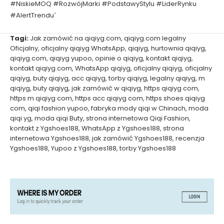
#NiskieMOQ #RozwójMarki #PodstawyStylu #LiderRynku
#AlertTrendu`
Tagi:
Jak zamówić na qiqiyg.com
,
qiqiyg.com legalny
Oficjalny
,
oficjalny qiqiyg WhatsApp
,
qiqiyg
,
hurtownia qiqiyg
,
qiqiyg.com
,
qiqiyg yupoo
,
opinie o qiqiyg
,
kontakt qiqiyg
,
kontakt qiqiyg.com
,
WhatsApp qiqiyg
,
oficjalny qiqiyg
,
oficjalny
qiqiyg
,
buty qiqiyg
,
acc qiqiyg
,
torby qiqiyg
,
legalny qiqiyg
,
m
qiqiyg
,
buty qiqiyg
,
jak zamówić w qiqiyg
,
https qiqiyg com
,
https m qiqiyg com
,
https acc qiqiyg com
,
https shoes qiqiyg
com
,
qiqi fashion yupoo
,
fabryka mody qiqi w Chinach
,
moda
qiqi yg
,
moda qiqi Buty
,
strona internetowa Qiqi Fashion
,
kontakt z Ygshoes188
,
WhatsApp z Ygshoes188
,
strona
internetowa Ygshoes188
,
jak zamówić Ygshoes188
,
recenzja
Ygshoes188
,
Yupoo z Ygshoes188
,
torby Ygshoes188