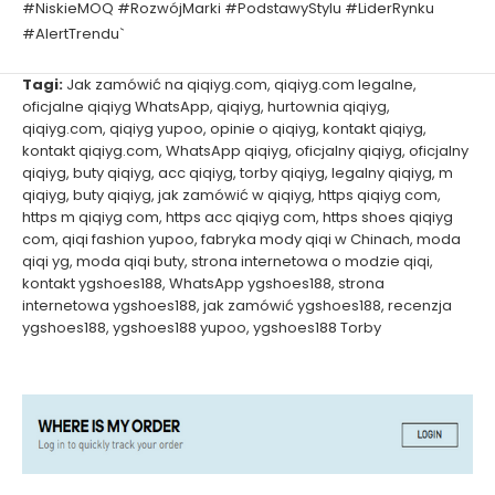
#NiskieMOQ #RozwójMarki #PodstawyStylu #LiderRynku
#AlertTrendu`
Tagi:
Jak zamówić na qiqiyg.com
,
qiqiyg.com legalne
,
oficjalne qiqiyg WhatsApp
,
qiqiyg
,
hurtownia qiqiyg
,
qiqiyg.com
,
qiqiyg yupoo
,
opinie o qiqiyg
,
kontakt qiqiyg
,
kontakt qiqiyg.com
,
WhatsApp qiqiyg
,
oficjalny qiqiyg
,
oficjalny
qiqiyg
,
buty qiqiyg
,
acc qiqiyg
,
torby qiqiyg
,
legalny qiqiyg
,
m
qiqiyg
,
buty qiqiyg
,
jak zamówić w qiqiyg
,
https qiqiyg com
,
https m qiqiyg com
,
https acc qiqiyg com
,
https shoes qiqiyg
com
,
qiqi fashion yupoo
,
fabryka mody qiqi w Chinach
,
moda
qiqi yg
,
moda qiqi buty
,
strona internetowa o modzie qiqi
,
kontakt ygshoes188
,
WhatsApp ygshoes188
,
strona
internetowa ygshoes188
,
jak zamówić ygshoes188
,
recenzja
ygshoes188
,
ygshoes188 yupoo
,
ygshoes188 Torby