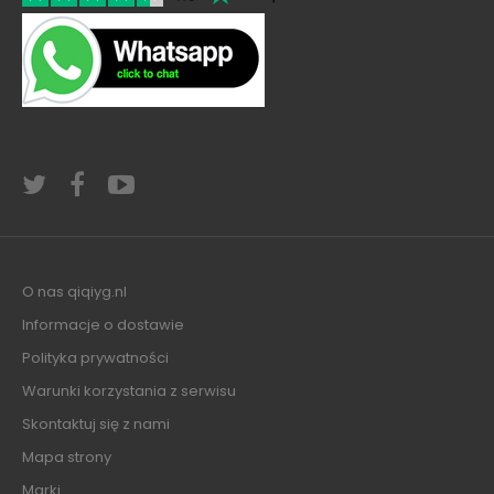
O nas qiqiyg.nl
Informacje o dostawie
Polityka prywatności
Warunki korzystania z serwisu
Skontaktuj się z nami
Mapa strony
Marki