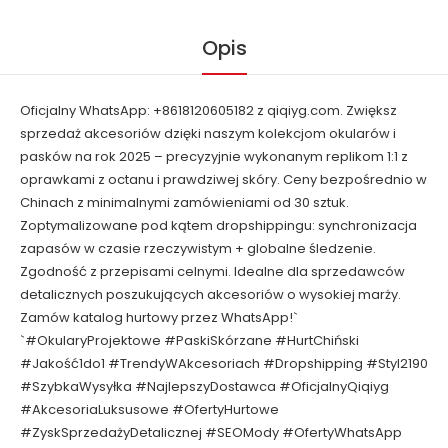
Opis
Oficjalny WhatsApp: +8618120605182 z qiqiyg.com. Zwiększ
sprzedaż akcesoriów dzięki naszym kolekcjom okularów i
pasków na rok 2025 – precyzyjnie wykonanym replikom 1:1 z
oprawkami z octanu i prawdziwej skóry. Ceny bezpośrednio w
Chinach z minimalnymi zamówieniami od 30 sztuk.
Zoptymalizowane pod kątem dropshippingu: synchronizacja
zapasów w czasie rzeczywistym + globalne śledzenie.
Zgodność z przepisami celnymi. Idealne dla sprzedawców
detalicznych poszukujących akcesoriów o wysokiej marży.
Zamów katalog hurtowy przez WhatsApp!`
`#OkularyProjektowe #PaskiSkórzane #HurtChiński
#Jakość1do1 #TrendyWAkcesoriach #Dropshipping #Styl2190
#SzybkaWysyłka #NajlepszyDostawca #OficjalnyQiqiyg
#AkcesoriaLuksusowe #OfertyHurtowe
#ZyskSprzedażyDetalicznej #SEOMody #OfertyWhatsApp