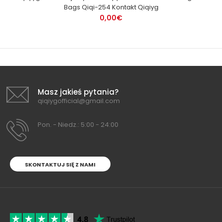
Bags Qiqi-254 Kontakt Qiqiyg
0,00€
Masz jakieś pytania?
qiqiygofficial@gmail.com
Pon. - Niedz.: 5:00 - 24:00
SKONTAKTUJ SIĘ Z NAMI