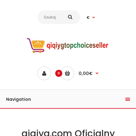
€
0,00€
0
Navigation
qiqiyg.com Oficjalny