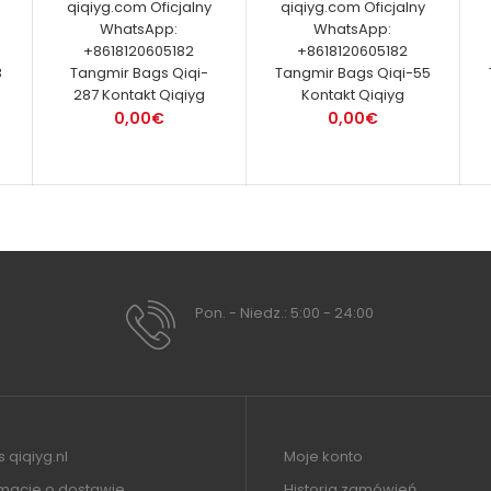
qiqiyg.com Oficjalny
qiqiyg.com Oficjalny
WhatsApp:
WhatsApp:
+8618120605182
+8618120605182
3
Tangmir Bags Qiqi-
Tangmir Bags Qiqi-55
287 Kontakt Qiqiyg
Kontakt Qiqiyg
0,00€
0,00€
Pon. - Niedz.: 5:00 - 24:00
 qiqiyg.nl
Moje konto
rmacje o dostawie
Historia zamówień