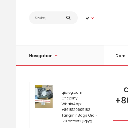
€
Navigation
Dom
qiqiyg.com
+8
Oficjalny
WhatsApp:
+8618120605182
Tangmir Bags Qiqi-
17 Kontakt Qiqiyg