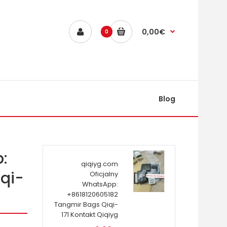
0,00€
0
Blog
:
qiqiyg.com
qi-
Oficjalny
WhatsApp:
+8618120605182
Tangmir Bags Qiqi-
171 Kontakt Qiqiyg