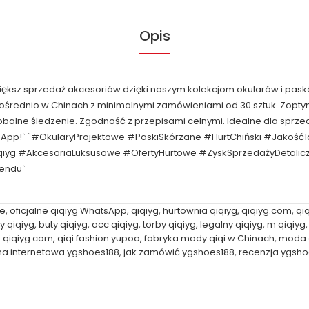
Opis
większ sprzedaż akcesoriów dzięki naszym kolekcjom okularów i pask
pośrednio w Chinach z minimalnymi zamówieniami od 30 sztuk. Zop
obalne śledzenie. Zgodność z przepisami celnymi. Idealne dla spr
sApp!` `#OkularyProjektowe #PaskiSkórzane #HurtChiński #Jakość
qiyg #AkcesoriaLuksusowe #OfertyHurtowe #ZyskSprzedażyDetal
rendu`
ne
,
oficjalne qiqiyg WhatsApp
,
qiqiyg
,
hurtownia qiqiyg
,
qiqiyg.com
,
qi
ny qiqiyg
,
buty qiqiyg
,
acc qiqiyg
,
torby qiqiyg
,
legalny qiqiyg
,
m qiqiyg
s qiqiyg com
,
qiqi fashion yupoo
,
fabryka mody qiqi w Chinach
,
moda q
na internetowa ygshoes188
,
jak zamówić ygshoes188
,
recenzja ygsho