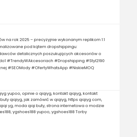
ów na rok 2025 – precyzyjnie wykonanym replikom 1:1
tymalizowane pod kątem dropshippingu:
zedawców detalicznych poszukujących akcesoriów o
1do1 #TrendyWAkcesoriach #Dropshipping #Styl2190
icznej #SEOMody #OfertyWhatsApp #NiskieMOQ
qiyg yupoo
,
opinie o qiqiyg
,
kontakt qiqiyg
,
kontakt
,
buty qiqiyg
,
jak zamówić w qiqiyg
,
https qiqiyg com
,
iqi yg
,
moda qiqi buty
,
strona internetowa o modzie
es188
,
ygshoes188 yupoo
,
ygshoes188 Torby