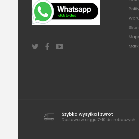
Polit
Warun
Skont
Mapa
Mark
Szybka wysyłka i zwrot
Dostawa w ciągu 7-10 dni roboczych