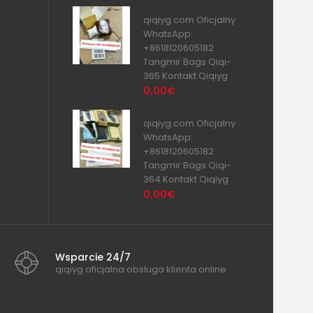
qiqiyg.com Oficjalny
WhatsApp:
+8618120605182
Tangmir Bags Qiqi-
365 Kontakt Qiqiyg
0,00€
qiqiyg.com Oficjalny
WhatsApp:
+8618120605182
Tangmir Bags Qiqi-
364 Kontakt Qiqiyg
0,00€
Wsparcie 24/7
qiqiyg oficjalna obsługa klienta online