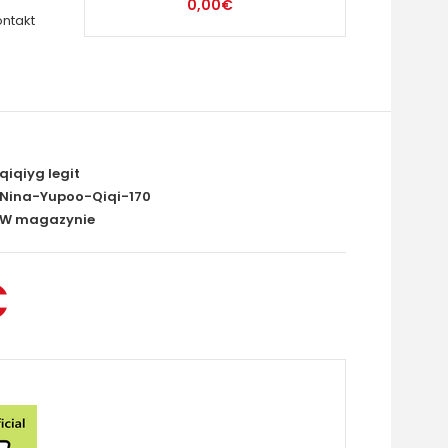
0,00€
ontakt
qiqiyg legit
Nina-Yupoo-Qiqi-170
W magazynie
€