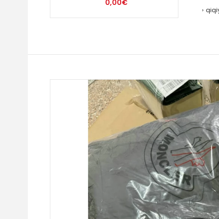
0,00€
qiq