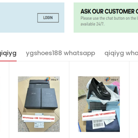
qiqiyg
ygshoes188 whatsapp
qiqiyg wh