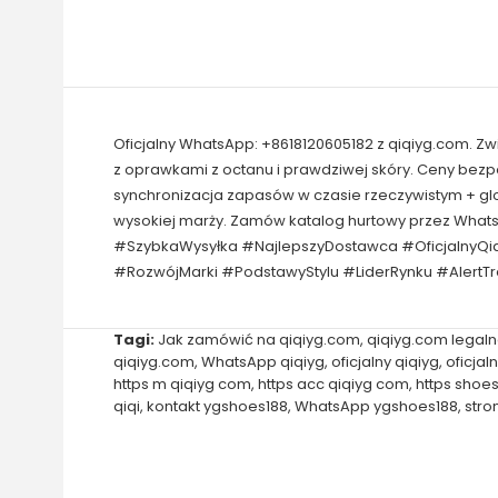
Oficjalny WhatsApp: +8618120605182 z qiqiyg.com. Z
z oprawkami z octanu i prawdziwej skóry. Ceny bez
synchronizacja zapasów w czasie rzeczywistym + gl
wysokiej marży. Zamów katalog hurtowy przez What
#SzybkaWysyłka #NajlepszyDostawca #OficjalnyQi
#RozwójMarki #PodstawyStylu #LiderRynku #AlertT
Tagi:
Jak zamówić na qiqiyg.com
,
qiqiyg.com legal
qiqiyg.com
,
WhatsApp qiqiyg
,
oficjalny qiqiyg
,
oficjal
https m qiqiyg com
,
https acc qiqiyg com
,
https shoe
qiqi
,
kontakt ygshoes188
,
WhatsApp ygshoes188
,
stro