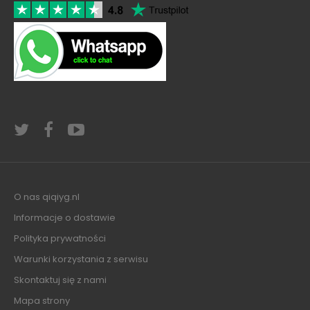
O nas qiqiyg.nl
Informacje o dostawie
Polityka prywatności
Warunki korzystania z serwisu
Skontaktuj się z nami
Mapa strony