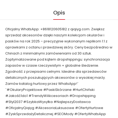
Opis
Oficjalny WhatsApp: +8618120605182 z qiqiyg.com. Zwiększ
sprzedaż akcesoriów dzięki naszym kolekcjom okularów i
pasków na rok 2025 – precyzyjnie wykonanym replikom 1:1 z
oprawkami z octanu i prawdziwej skóry. Ceny bezpośrednio w
Chinach z minimalnymi zamówieniami od 30 sztuk.
Zoptymalizowane pod kątem dropshippingu: synchronizacja
zapasów w czasie rzeczywistym + globalne śledzenie.
Zgodność z przepisami celnymi. Idealne dla sprzedawców
detalicznych poszukujących akcesoriów o wysokiej marży.
Zamów katalog hurtowy przez WhatsApp!`
`#OkularyProjektowe #PaskiSkórzane #HurtChiński
#Jakość1do1 #TrendyWAkcesoriach #Dropshipping
#Styl2037 #SzybkaWysyłka #NajlepszyDostawca
#OficjalnyQiqiyg #AkcesoriaLuksusowe #OfertyHurtowe
#ZyskSprzedażyDetalicznej #SEOMody #OfertyWhatsApp