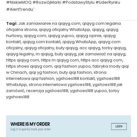
#NiskieMOQ #RozwójMarki #PodstawyStylu #LiderRynku
#AlertTrendu`
Tagi:
Jak zamawianie na qiqiyg.com
,
qiqiyg.com legalna
oficjalna strona
,
qiqiyg oficjalny WhatsApp
,
qiqiyg
,
qiqiyg
hurtowy
,
qiqiyg.com
,
qiqiyg yupoo
,
qiqiyg opinie
,
qiqiyg
kontakt
,
qiqiyg.com kontakt
,
qiqiyg WhatsApp
,
qiqiyg.com
oficjalny
,
qiqiyg oficjalny
,
buty qiqiyg
,
acc qiqiyg
,
torby qiqiyg
,
qiqiyg legalny
,
m qiqiyg
,
buty qiqiyg
,
jak zamawiać na qiqiyg
,
https qiqiyg com
,
https m qiqiyg com
,
https acc qiqiyg com
,
https shoes qiqiyg com
,
qiqi fashion yupoo
,
fabryka mody qiqi
w Chinach
,
qiqi yg fashion
,
buty qiqi fashion
,
strona
internetowa qiqi fashion
,
ygshoes188 kontakt
,
ygshoes188
WhatsApp
,
strona internetowa ygshoes188
,
ygshoes188 jak
zamówić
,
recenzja ygshoes188
,
ygshoes188 yupoo
,
torby
ygshoes188