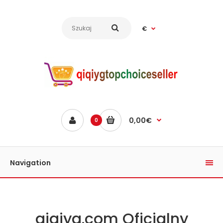
€
0,00€
0
Navigation
qiqiyg.com Oficjalny