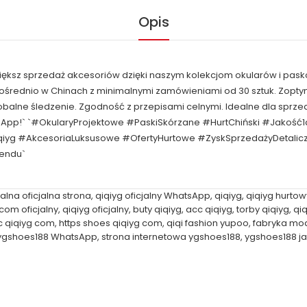
Opis
większ sprzedaż akcesoriów dzięki naszym kolekcjom okularów i pask
pośrednio w Chinach z minimalnymi zamówieniami od 30 sztuk. Zop
obalne śledzenie. Zgodność z przepisami celnymi. Idealne dla spr
tsApp!` `#OkularyProjektowe #PaskiSkórzane #HurtChiński #Jakość
qiyg #AkcesoriaLuksusowe #OfertyHurtowe #ZyskSprzedażyDetal
rendu`
alna oficjalna strona
,
qiqiyg oficjalny WhatsApp
,
qiqiyg
,
qiqiyg hurtow
.com oficjalny
,
qiqiyg oficjalny
,
buty qiqiyg
,
acc qiqiyg
,
torby qiqiyg
,
qiq
c qiqiyg com
,
https shoes qiqiyg com
,
qiqi fashion yupoo
,
fabryka mod
ygshoes188 WhatsApp
,
strona internetowa ygshoes188
,
ygshoes188 j