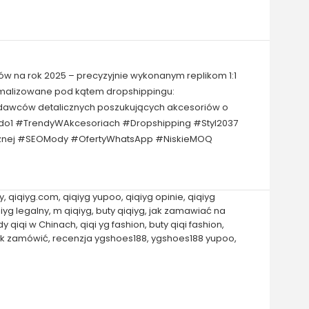
ów na rok 2025 – precyzyjnie wykonanym replikom 1:1
tymalizowane pod kątem dropshippingu:
zedawców detalicznych poszukujących akcesoriów o
1do1 #TrendyWAkcesoriach #Dropshipping #Styl2037
icznej #SEOMody #OfertyWhatsApp #NiskieMOQ
y
,
qiqiyg.com
,
qiqiyg yupoo
,
qiqiyg opinie
,
qiqiyg
iyg legalny
,
m qiqiyg
,
buty qiqiyg
,
jak zamawiać na
y qiqi w Chinach
,
qiqi yg fashion
,
buty qiqi fashion
,
ak zamówić
,
recenzja ygshoes188
,
ygshoes188 yupoo
,