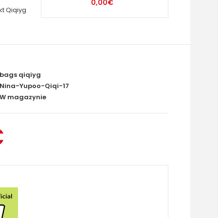
0,00€
t Qiqiyg
bags qiqiyg
Nina-Yupoo-Qiqi-17
W magazynie
€