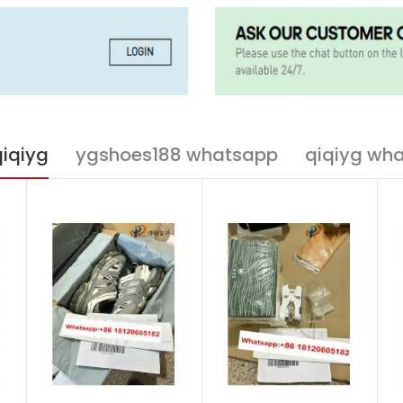
qiqiyg
ygshoes188 whatsapp
qiqiyg wh