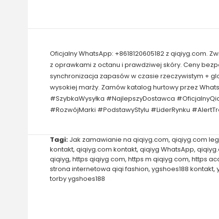
Oficjalny WhatsApp: +8618120605182 z qiqiyg.com. Z
z oprawkami z octanu i prawdziwej skóry. Ceny bez
synchronizacja zapasów w czasie rzeczywistym + gl
wysokiej marży. Zamów katalog hurtowy przez Wha
#SzybkaWysyłka #NajlepszyDostawca #OficjalnyQi
#RozwójMarki #PodstawyStylu #LiderRynku #AlertT
Tagi:
Jak zamawianie na qiqiyg.com
,
qiqiyg.com leg
kontakt
,
qiqiyg.com kontakt
,
qiqiyg WhatsApp
,
qiqiyg
qiqiyg
,
https qiqiyg com
,
https m qiqiyg com
,
https ac
strona internetowa qiqi fashion
,
ygshoes188 kontakt
,
torby ygshoes188