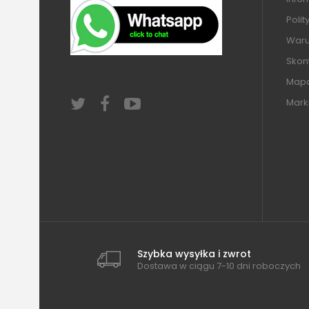
Polit
Warun
Skont
Mapa
Mark
Szybka wysyłka i zwrot
Dostawa w ciągu 7-10 dni roboczych