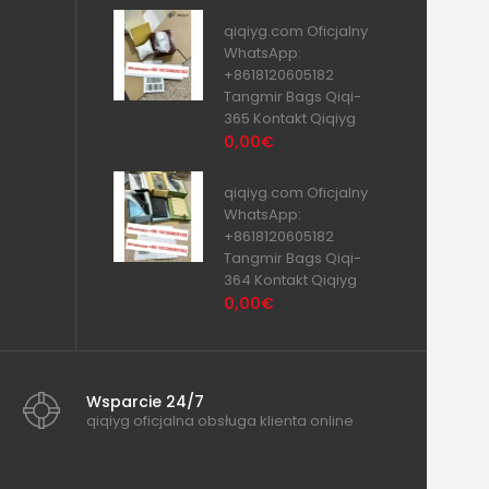
qiqiyg.com Oficjalny
WhatsApp:
+8618120605182
Tangmir Bags Qiqi-
365 Kontakt Qiqiyg
0,00€
qiqiyg.com Oficjalny
WhatsApp:
+8618120605182
Tangmir Bags Qiqi-
364 Kontakt Qiqiyg
0,00€
Wsparcie 24/7
qiqiyg oficjalna obsługa klienta online