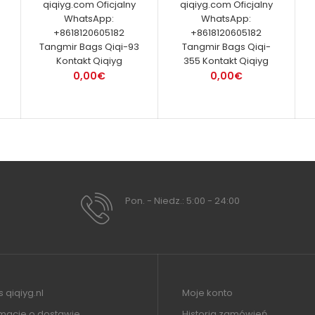
qiqiyg.com Oficjalny
qiqiyg.com Oficjalny
WhatsApp:
WhatsApp:
+8618120605182
+8618120605182
Tangmir Bags Qiqi-93
Tangmir Bags Qiqi-
Kontakt Qiqiyg
355 Kontakt Qiqiyg
0,00€
0,00€
Pon. - Niedz.: 5:00 - 24:00
 qiqiyg.nl
Moje konto
rmacje o dostawie
Historia zamówień