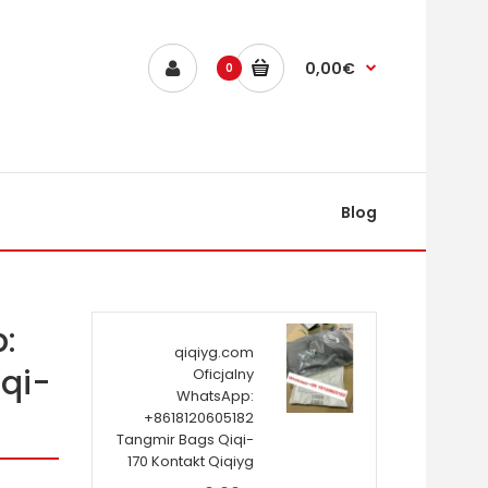
0,00€
0
Blog
:
qiqiyg.com
qi-
Oficjalny
WhatsApp:
+8618120605182
Tangmir Bags Qiqi-
170 Kontakt Qiqiyg