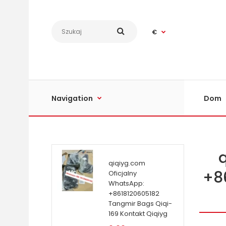
€
Navigation
Dom
qiqiyg.com
+8
Oficjalny
WhatsApp:
+8618120605182
Tangmir Bags Qiqi-
169 Kontakt Qiqiyg