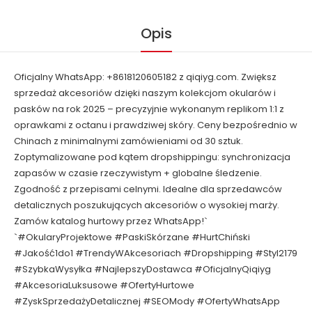
Opis
Oficjalny WhatsApp: +8618120605182 z qiqiyg.com. Zwiększ
sprzedaż akcesoriów dzięki naszym kolekcjom okularów i
pasków na rok 2025 – precyzyjnie wykonanym replikom 1:1 z
oprawkami z octanu i prawdziwej skóry. Ceny bezpośrednio w
Chinach z minimalnymi zamówieniami od 30 sztuk.
Zoptymalizowane pod kątem dropshippingu: synchronizacja
zapasów w czasie rzeczywistym + globalne śledzenie.
Zgodność z przepisami celnymi. Idealne dla sprzedawców
detalicznych poszukujących akcesoriów o wysokiej marży.
Zamów katalog hurtowy przez WhatsApp!`
`#OkularyProjektowe #PaskiSkórzane #HurtChiński
#Jakość1do1 #TrendyWAkcesoriach #Dropshipping #Styl2179
#SzybkaWysyłka #NajlepszyDostawca #OficjalnyQiqiyg
#AkcesoriaLuksusowe #OfertyHurtowe
#ZyskSprzedażyDetalicznej #SEOMody #OfertyWhatsApp