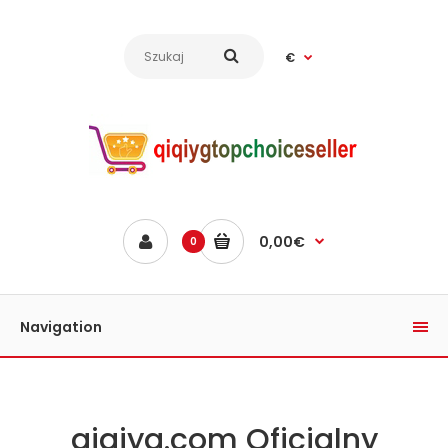
€
0,00€
0
Navigation
qiqiyg.com Oficjalny