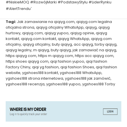
#NiskieMOQ #RozwójMarki #PodstawyStylu #LiderRynku
#AlertTrendu`
Tagi:
Jak zamawianie na qiqiyg.com
,
qiqiyg.com legalna
oficjalna strona
,
qiqiyg oficjalny WhatsApp
,
qiqiyg
,
qiqiyg
hurtowy
,
qiqiyg.com
,
qiqiyg yupoo
,
qiqiyg opinie
,
qiqiyg
kontakt
,
qiqiyg.com kontakt
,
qiqiyg WhatsApp
,
qiqiyg.com
oficjalny
,
qiqiyg oficjalny
,
buty qiqiyg
,
acc qiqiyg
,
torby qiqiyg
,
qiqiyg legalny
,
m qiqiyg
,
buty qiqiyg
,
jak zamawiać na qiqiyg
,
https qiqiyg com
,
https m qiqiyg com
,
https acc qiqiyg com
,
https shoes qiqiyg com
,
qiqi fashion yupoo
,
qiqi fashion
Factory Chiny
,
qiqi yg fashion
,
qiqi fashion Shoes
,
qiqi fashion
website
,
ygshoes188 kontakt
,
ygshoes188 WhatsApp
,
ygshoes188 strona internetowa
,
ygshoes188 jak zamówić
,
ygshoes188 recenzja
,
ygshoes188 yupoo
,
ygshoes188 Torby