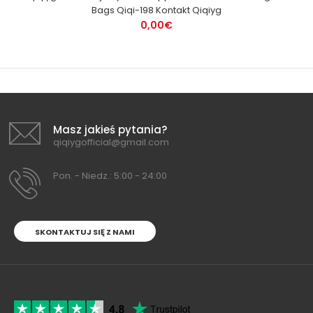
Bags Qiqi-198 Kontakt Qiqiyg
0,00€
Masz jakieś pytania?
qiqiygofficial@gmail.com
Pon. - Niedz.: 5:00 - 24:00
SKONTAKTUJ SIĘ Z NAMI