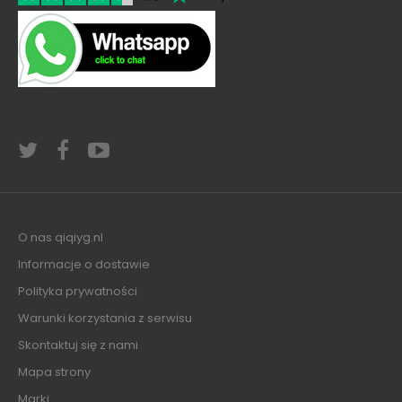
O nas qiqiyg.nl
Informacje o dostawie
Polityka prywatności
Warunki korzystania z serwisu
Skontaktuj się z nami
Mapa strony
Marki