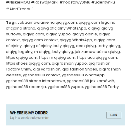
#NiskieMOQ #RozwójMarki #PodstawyStylu #LiderRynku
#AlertTrendu`
Tagi:
Jak zamawianie na qiqiyg.com
,
qiqiyg.com legalna
oficjalna strona
,
qiqiyg oficjalny WhatsApp
,
qiqiyg
,
qiqiyg
hurtowy
,
qiqiyg.com
,
qiqiyg yupoo
,
qiqiyg opinie
,
qiqiyg
kontakt
,
qiqiyg.com kontakt
,
qiqiyg WhatsApp
,
qiqiyg.com
oficjalny
,
qiqiyg oficjalny
,
buty qiqiyg
,
acc qiqiyg
,
torby qiqiyg
,
qiqiyg legalny
,
m qiqiyg
,
buty qiqiyg
,
jak zamawiać na qiqiyg
,
https qiqiyg com
,
https m qiqiyg com
,
https acc qiqiyg com
,
https shoes qiqiyg com
,
qiqi fashion yupoo
,
qiqi fashion
Factory Chiny
,
qiqi yg fashion
,
qiqi fashion Shoes
,
qiqi fashion
website
,
ygshoes188 kontakt
,
ygshoes188 WhatsApp
,
ygshoes188 strona internetowa
,
ygshoes188 jak zamówić
,
ygshoes188 recenzja
,
ygshoes188 yupoo
,
ygshoes188 Torby