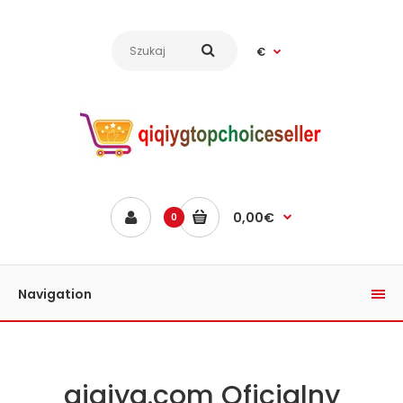
€
0,00€
0
Navigation
qiqiyg.com Oficjalny