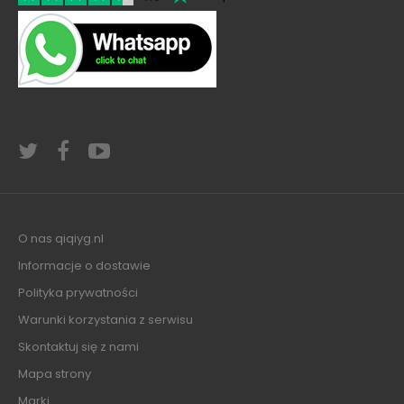
O nas qiqiyg.nl
Informacje o dostawie
Polityka prywatności
Warunki korzystania z serwisu
Skontaktuj się z nami
Mapa strony
Marki