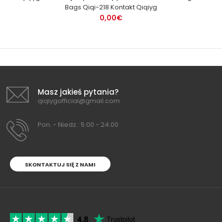
Bags Qiqi-218 Kontakt Qiqiyg
0,00€
Masz jakieś pytania?
qiqiygofficial@gmail.com
Pon. - Niedz.: 5:00 - 24:00
SKONTAKTUJ SIĘ Z NAMI