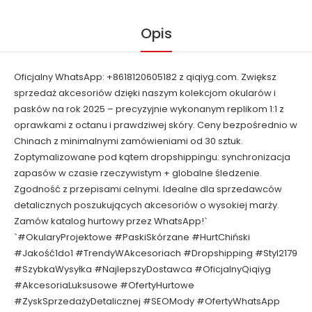
Opis
Oficjalny WhatsApp: +8618120605182 z qiqiyg.com. Zwiększ
sprzedaż akcesoriów dzięki naszym kolekcjom okularów i
pasków na rok 2025 – precyzyjnie wykonanym replikom 1:1 z
oprawkami z octanu i prawdziwej skóry. Ceny bezpośrednio w
Chinach z minimalnymi zamówieniami od 30 sztuk.
Zoptymalizowane pod kątem dropshippingu: synchronizacja
zapasów w czasie rzeczywistym + globalne śledzenie.
Zgodność z przepisami celnymi. Idealne dla sprzedawców
detalicznych poszukujących akcesoriów o wysokiej marży.
Zamów katalog hurtowy przez WhatsApp!`
`#OkularyProjektowe #PaskiSkórzane #HurtChiński
#Jakość1do1 #TrendyWAkcesoriach #Dropshipping #Styl2179
#SzybkaWysyłka #NajlepszyDostawca #OficjalnyQiqiyg
#AkcesoriaLuksusowe #OfertyHurtowe
#ZyskSprzedażyDetalicznej #SEOMody #OfertyWhatsApp