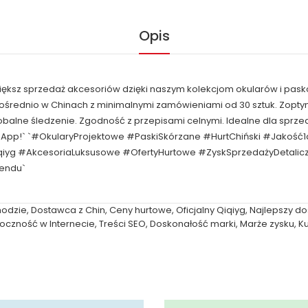
Opis
większ sprzedaż akcesoriów dzięki naszym kolekcjom okularów i pask
pośrednio w Chinach z minimalnymi zamówieniami od 30 sztuk. Zop
obalne śledzenie. Zgodność z przepisami celnymi. Idealne dla spr
sApp!` `#OkularyProjektowe #PaskiSkórzane #HurtChiński #Jakość
qiyg #AkcesoriaLuksusowe #OfertyHurtowe #ZyskSprzedażyDetal
rendu`
modzie
,
Dostawca z Chin
,
Ceny hurtowe
,
Oficjalny Qiqiyg
,
Najlepszy d
oczność w Internecie
,
Treści SEO
,
Doskonałość marki
,
Marże zysku
,
K