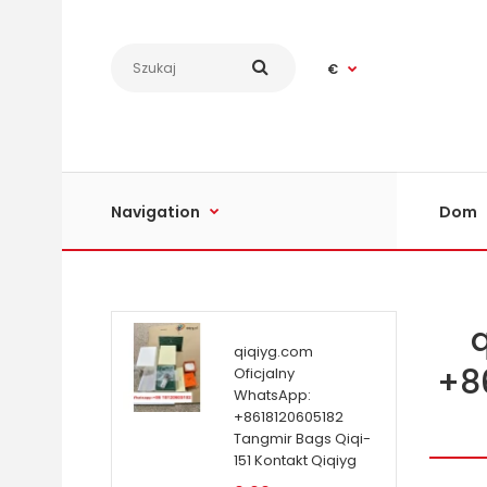
€
Navigation
Dom
qiqiyg.com
+8
Oficjalny
WhatsApp:
+8618120605182
Tangmir Bags Qiqi-
151 Kontakt Qiqiyg