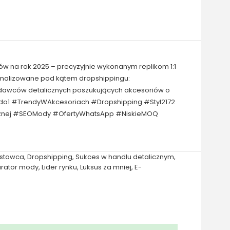
ów na rok 2025 – precyzyjnie wykonanym replikom 1:1
tymalizowane pod kątem dropshippingu:
zedawców detalicznych poszukujących akcesoriów o
1do1 #TrendyWAkcesoriach #Dropshipping #Styl2172
icznej #SEOMody #OfertyWhatsApp #NiskieMOQ
ostawca
,
Dropshipping
,
Sukces w handlu detalicznym
,
urator mody
,
Lider rynku
,
Luksus za mniej
,
E-