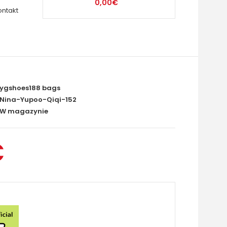
0,00€
ontakt
ygshoes188 bags
Nina-Yupoo-Qiqi-152
W magazynie
€