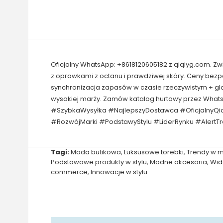
Oficjalny WhatsApp: +8618120605182 z qiqiyg.com. Z
z oprawkami z octanu i prawdziwej skóry. Ceny bez
synchronizacja zapasów w czasie rzeczywistym + gl
wysokiej marży. Zamów katalog hurtowy przez What
#SzybkaWysyłka #NajlepszyDostawca #OficjalnyQi
#RozwójMarki #PodstawyStylu #LiderRynku #AlertT
Tagi:
Moda butikowa
,
Luksusowe torebki
,
Trendy w 
Podstawowe produkty w stylu
,
Modne akcesoria
,
Wid
commerce
,
Innowacje w stylu