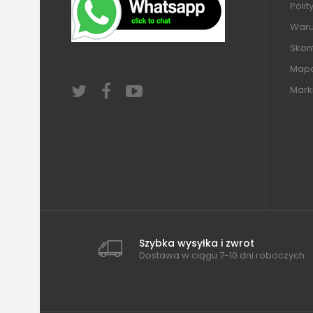
Polit
Warun
Skont
Mapa
Mark
Szybka wysyłka i zwrot
Dostawa w ciągu 7-10 dni roboczych