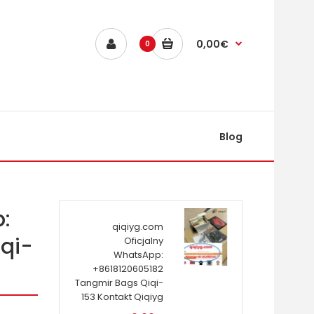
0,00€
0
Blog
:
qiqiyg.com
qi-
Oficjalny
WhatsApp:
+8618120605182
Tangmir Bags Qiqi-
153 Kontakt Qiqiyg