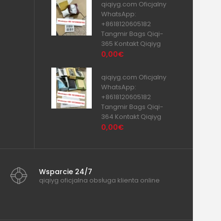
qiqiyg.com Oficjalny
WhatsApp:
+8618120605182
Tangmir Bags Qiqi-
365 Kontakt Qiqiyg
0,00€
qiqiyg.com Oficjalny
WhatsApp:
+8618120605182
Tangmir Bags Qiqi-
364 Kontakt Qiqiyg
0,00€
Wsparcie 24/7
qiqiyg oficjalna obsługa klienta online