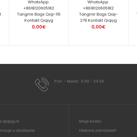
WhatsApp:
WhatsApp:
+8618120605182
+8618120605182
1
Tangmir Bags Qiqi-115
Tangmir Bags Qiqi-
Kontakt Qiqiyg
276 Kontakt Qiqiyg
0,00€
0,00€
Pon. - Niedz.: 5:00 - 24:00
 qiqiyg.nl
Moje konto
rmacje o dostawie
Historia zamówień