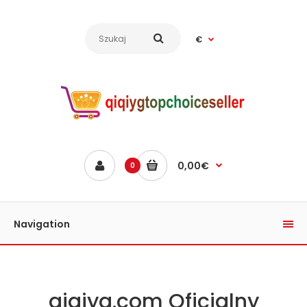
€
0,00€
0
Navigation
qiqiyg.com Oficjalny