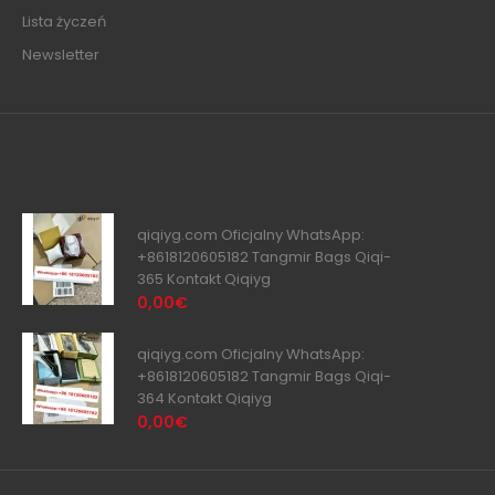
Lista życzeń
Newsletter
qiqiyg.com Oficjalny WhatsApp:
+8618120605182 Tangmir Bags Qiqi-
365 Kontakt Qiqiyg
0,00€
qiqiyg.com Oficjalny WhatsApp:
+8618120605182 Tangmir Bags Qiqi-
364 Kontakt Qiqiyg
0,00€