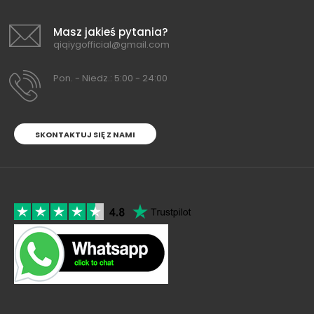
Masz jakieś pytania?
qiqiygofficial@gmail.com
Pon. - Niedz.: 5:00 - 24:00
SKONTAKTUJ SIĘ Z NAMI