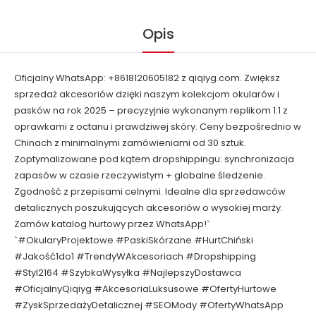
Opis
Oficjalny WhatsApp: +8618120605182 z qiqiyg.com. Zwiększ
sprzedaż akcesoriów dzięki naszym kolekcjom okularów i
pasków na rok 2025 – precyzyjnie wykonanym replikom 1:1 z
oprawkami z octanu i prawdziwej skóry. Ceny bezpośrednio w
Chinach z minimalnymi zamówieniami od 30 sztuk.
Zoptymalizowane pod kątem dropshippingu: synchronizacja
zapasów w czasie rzeczywistym + globalne śledzenie.
Zgodność z przepisami celnymi. Idealne dla sprzedawców
detalicznych poszukujących akcesoriów o wysokiej marży.
Zamów katalog hurtowy przez WhatsApp!`
`#OkularyProjektowe #PaskiSkórzane #HurtChiński
#Jakość1do1 #TrendyWAkcesoriach #Dropshipping
#Styl2164 #SzybkaWysyłka #NajlepszyDostawca
#OficjalnyQiqiyg #AkcesoriaLuksusowe #OfertyHurtowe
#ZyskSprzedażyDetalicznej #SEOMody #OfertyWhatsApp