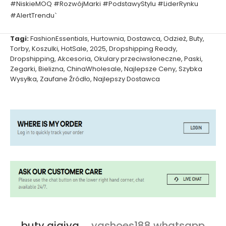
#NiskieMOQ #RozwójMarki #PodstawyStylu #LiderRynku
#AlertTrendu`
Tagi:
FashionEssentials
,
Hurtownia
,
Dostawca
,
Odzież
,
Buty
,
Torby
,
Koszulki
,
HotSale
,
2025
,
Dropshipping Ready
,
Dropshipping
,
Akcesoria
,
Okulary przeciwsłoneczne
,
Paski
,
Zegarki
,
Bielizna
,
ChinaWholesale
,
Najlepsze Ceny
,
Szybka
Wysyłka
,
Zaufane Źródło
,
Najlepszy Dostawca
buty qiqiyg
ygshoes188 whatsapp