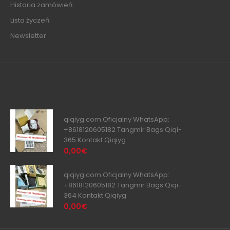
Historia zamówień
Lista życzeń
Newsletter
qiqiyg.com Oficjalny WhatsApp:
+8618120605182 Tangmir Bags Qiqi-
365 Kontakt Qiqiyg
0,00€
qiqiyg.com Oficjalny WhatsApp:
+8618120605182 Tangmir Bags Qiqi-
364 Kontakt Qiqiyg
0,00€