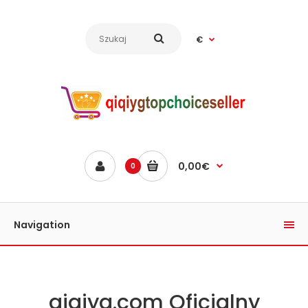
€
0,00€
0
Navigation
qiqiyg.com Oficjalny