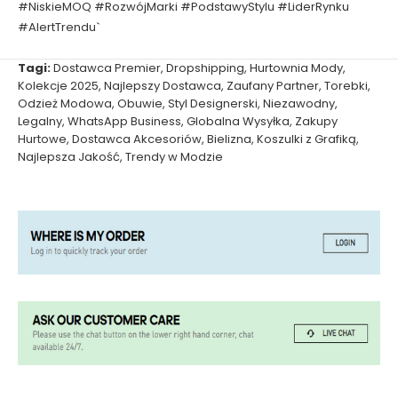
#NiskieMOQ #RozwójMarki #PodstawyStylu #LiderRynku
#AlertTrendu`
Tagi:
Dostawca Premier
,
Dropshipping
,
Hurtownia Mody
,
Kolekcje 2025
,
Najlepszy Dostawca
,
Zaufany Partner
,
Torebki
,
Odzież Modowa
,
Obuwie
,
Styl Designerski
,
Niezawodny
,
Legalny
,
WhatsApp Business
,
Globalna Wysyłka
,
Zakupy
Hurtowe
,
Dostawca Akcesoriów
,
Bielizna
,
Koszulki z Grafiką
,
Najlepsza Jakość
,
Trendy w Modzie