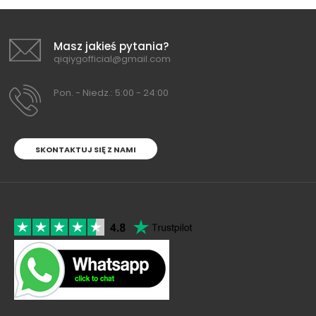
Masz jakieś pytania?
qiqiygofficial@gmail.com
Pon. - Niedz.: 5:00 - 24:00
SKONTAKTUJ SIĘ Z NAMI