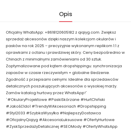
Opis
Oficjalny WhatsApp: +8618120605182 z qiqiyg.com. Zwiększ
sprzedaż akcesoriów dzięki naszym kolekcjom okularów i
pasków na rok 2025 – precyzyjnie wykonanym replikom 1:1 z
oprawkami z octanu i prawdziwej skóry. Ceny bezpośrednio w
Chinach z minimalnymi zamówieniami od 30 sztuk.
Zoptymalizowane pod kątem dropshippingu: synchronizacja
zapasów w czasie rzeczywistym + globalne śledzenie.
Zgodność z przepisami celnymi. Idealne dla sprzedawców
detalicznych poszukujących akcesoriów o wysokiej marży.
Zamów katalog hurtowy przez WhatsApp!`
`#OkularyProjektowe #PaskiSkórzane #HurtChiński
#Jakość1do1 #TrendyWAkcesoriach #Dropshipping
#Styl2033 #SzybkaWysyłka #NajlepszyDostawca
#OficjalnyQiqiyg #AkcesoriaLuksusowe #OfertyHurtowe
#ZyskSprzedażyDetalicznej #SEOMody #OfertyWhatsApp