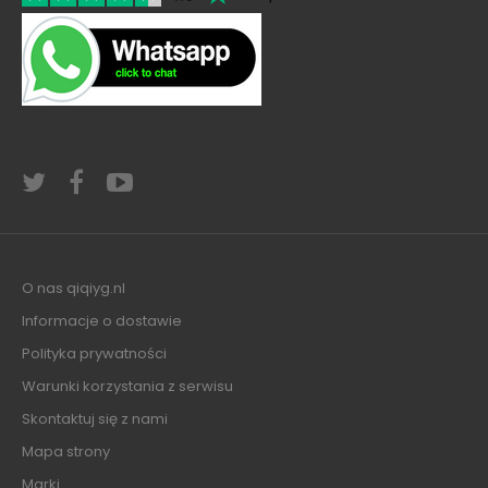
O nas qiqiyg.nl
Informacje o dostawie
Polityka prywatności
Warunki korzystania z serwisu
Skontaktuj się z nami
Mapa strony
Marki