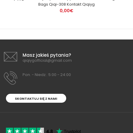
Bags Qiqi-308 Kontakt Qiqiyg
0,00€
Masz jakieś pytania?
qiqiygofficial@gmail.com
Pon. - Niedz.: 5:00 - 24:00
SKONTAKTUJ SIĘ Z NAMI