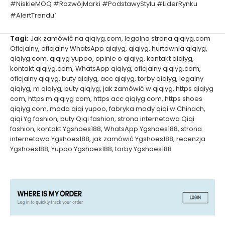
#NiskieMOQ #RozwójMarki #PodstawyStylu #LiderRynku
#AlertTrendu`
Tagi:
Jak zamówić na qiqiyg.com
,
legalna strona qiqiyg.com
Oficjalny
,
oficjalny WhatsApp qiqiyg
,
qiqiyg
,
hurtownia qiqiyg
,
qiqiyg.com
,
qiqiyg yupoo
,
opinie o qiqiyg
,
kontakt qiqiyg
,
kontakt qiqiyg.com
,
WhatsApp qiqiyg
,
oficjalny qiqiyg.com
,
oficjalny qiqiyg
,
buty qiqiyg
,
acc qiqiyg
,
torby qiqiyg
,
legalny
qiqiyg
,
m qiqiyg
,
buty qiqiyg
,
jak zamówić w qiqiyg
,
https qiqiyg
com
,
https m qiqiyg com
,
https acc qiqiyg com
,
https shoes
qiqiyg com
,
moda qiqi yupoo
,
fabryka mody qiqi w Chinach
,
qiqi Yg fashion
,
buty Qiqi fashion
,
strona internetowa Qiqi
fashion
,
kontakt Ygshoes188
,
WhatsApp Ygshoes188
,
strona
internetowa Ygshoes188
,
jak zamówić Ygshoes188
,
recenzja
Ygshoes188
,
Yupoo Ygshoes188
,
torby Ygshoes188