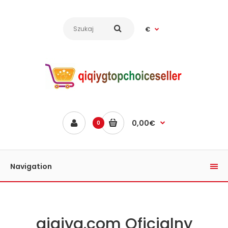
€
0,00€
0
Navigation
qiqiyg.com Oficjalny