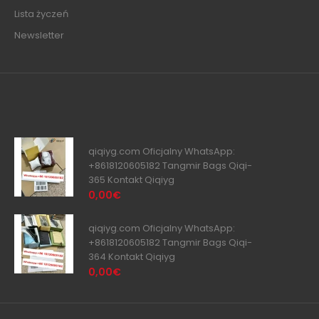
Lista życzeń
Newsletter
qiqiyg.com Oficjalny WhatsApp:
+8618120605182 Tangmir Bags Qiqi-
365 Kontakt Qiqiyg
0,00€
qiqiyg.com Oficjalny WhatsApp:
+8618120605182 Tangmir Bags Qiqi-
364 Kontakt Qiqiyg
0,00€