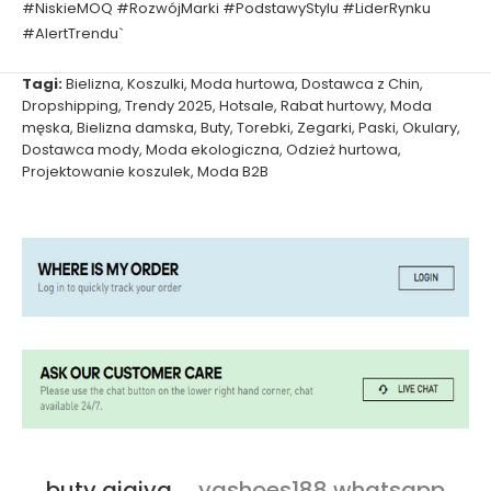
#NiskieMOQ #RozwójMarki #PodstawyStylu #LiderRynku
#AlertTrendu`
Tagi:
Bielizna
,
Koszulki
,
Moda hurtowa
,
Dostawca z Chin
,
Dropshipping
,
Trendy 2025
,
Hotsale
,
Rabat hurtowy
,
Moda
męska
,
Bielizna damska
,
Buty
,
Torebki
,
Zegarki
,
Paski
,
Okulary
,
Dostawca mody
,
Moda ekologiczna
,
Odzież hurtowa
,
Projektowanie koszulek
,
Moda B2B
buty qiqiyg
ygshoes188 whatsapp