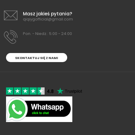
Masz jakieś pytania?
qiqiygofficial@gmail.com
Pon. - Niedz.: 5:00 - 24:00
SKONTAKTUJ SIĘ Z NAMI