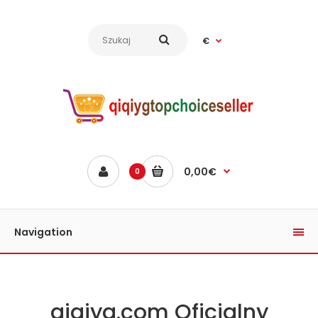
€
0,00€
0
Navigation
qiqiyg.com Oficjalny