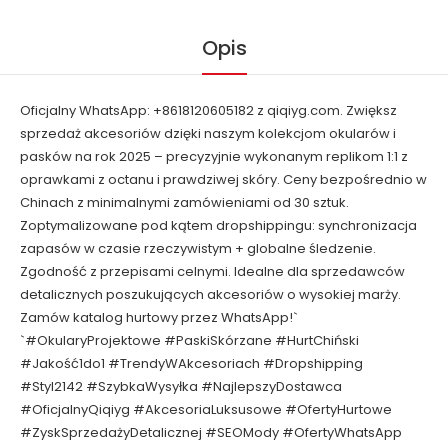
Opis
Oficjalny WhatsApp: +8618120605182 z qiqiyg.com. Zwiększ
sprzedaż akcesoriów dzięki naszym kolekcjom okularów i
pasków na rok 2025 – precyzyjnie wykonanym replikom 1:1 z
oprawkami z octanu i prawdziwej skóry. Ceny bezpośrednio w
Chinach z minimalnymi zamówieniami od 30 sztuk.
Zoptymalizowane pod kątem dropshippingu: synchronizacja
zapasów w czasie rzeczywistym + globalne śledzenie.
Zgodność z przepisami celnymi. Idealne dla sprzedawców
detalicznych poszukujących akcesoriów o wysokiej marży.
Zamów katalog hurtowy przez WhatsApp!`
`#OkularyProjektowe #PaskiSkórzane #HurtChiński
#Jakość1do1 #TrendyWAkcesoriach #Dropshipping
#Styl2142 #SzybkaWysyłka #NajlepszyDostawca
#OficjalnyQiqiyg #AkcesoriaLuksusowe #OfertyHurtowe
#ZyskSprzedażyDetalicznej #SEOMody #OfertyWhatsApp