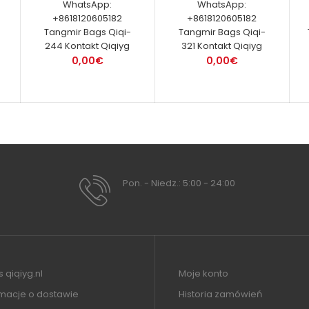
WhatsApp:
WhatsApp:
+8618120605182
+8618120605182
Tangmir Bags Qiqi-
Tangmir Bags Qiqi-
244 Kontakt Qiqiyg
321 Kontakt Qiqiyg
0,00€
0,00€
Pon. - Niedz.: 5:00 - 24:00
 qiqiyg.nl
Moje konto
rmacje o dostawie
Historia zamówień