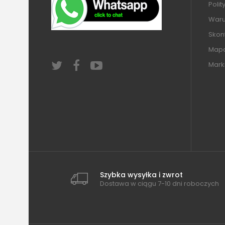
Polit
Warun
Skont
Mapa
Mark
Szybka wysyłka i zwrot
Dostawa w ciągu 7-10 dni roboczych