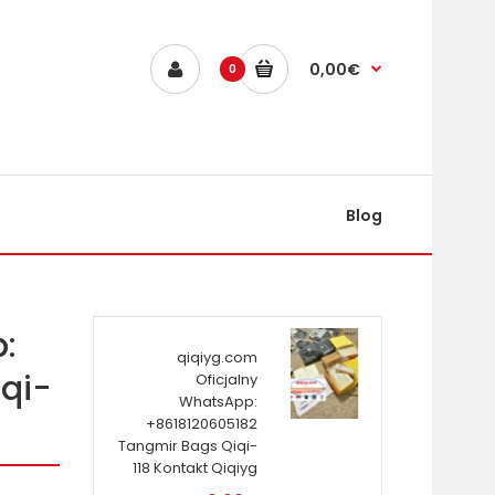
0,00€
0
Blog
:
qiqiyg.com
qi-
Oficjalny
WhatsApp:
+8618120605182
Tangmir Bags Qiqi-
118 Kontakt Qiqiyg