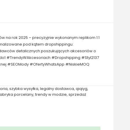
ów na rok 2025 – precyzyjnie wykonanym replikom 1:1
tymalizowane pod kątem dropshippingu:
zedawców detalicznych poszukujących akcesoriów o
1do1 #TrendyWAkcesoriach #Dropshipping #Styl2137
icznej #SEOMody #OfertyWhatsApp #NiskieMOQ
oria
,
szybka wysyłka
,
legalny dostawca
,
qiqiyg
,
fabryka porcelany
,
trendy w modzie
,
sprzedaż