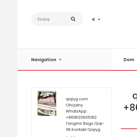
€
Navigation
Dom
qiqiyg.com
+8
Oficjalny
WhatsApp:
+8618120605182
Tangmir Bags Qiqi-
116 Kontakt Qiqiyg