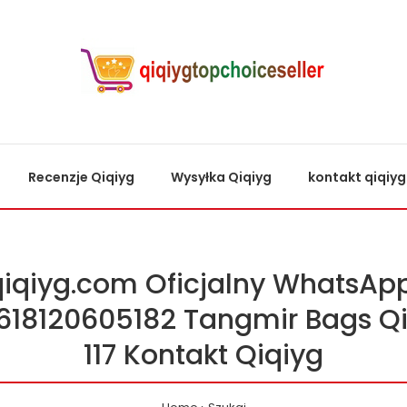
Recenzje Qiqiyg
Wysyłka Qiqiyg
kontakt qiqiyg
qiqiyg.com Oficjalny WhatsApp
618120605182 Tangmir Bags Qi
117 Kontakt Qiqiyg