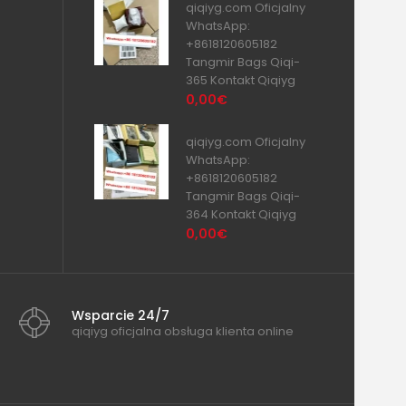
qiqiyg.com Oficjalny
WhatsApp:
+8618120605182
Tangmir Bags Qiqi-
365 Kontakt Qiqiyg
0,00€
qiqiyg.com Oficjalny
WhatsApp:
+8618120605182
Tangmir Bags Qiqi-
364 Kontakt Qiqiyg
0,00€
Wsparcie 24/7
qiqiyg oficjalna obsługa klienta online