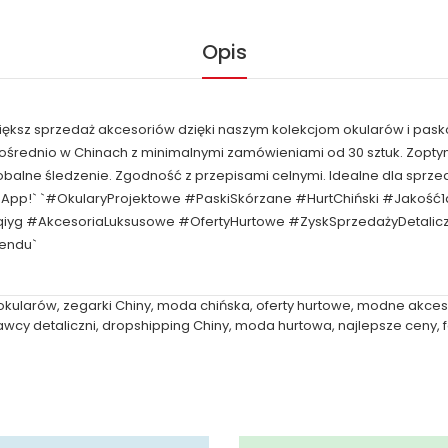
Opis
większ sprzedaż akcesoriów dzięki naszym kolekcjom okularów i pask
pośrednio w Chinach z minimalnymi zamówieniami od 30 sztuk. Zop
obalne śledzenie. Zgodność z przepisami celnymi. Idealne dla spr
sApp!` `#OkularyProjektowe #PaskiSkórzane #HurtChiński #Jakość
qiyg #AkcesoriaLuksusowe #OfertyHurtowe #ZyskSprzedażyDetal
rendu`
okularów
,
zegarki Chiny
,
moda chińska
,
oferty hurtowe
,
modne akces
wcy detaliczni
,
dropshipping Chiny
,
moda hurtowa
,
najlepsze ceny
,