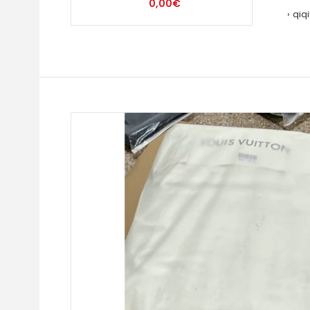
0,00€
qiq