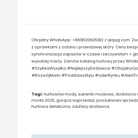
Oficjalny WhatsApp: +8618120605182 z qiqiyg.com. Z
z oprawkami z octanu i prawdziwej skóry. Ceny bez
synchronizacja zapasów w czasie rzeczywistym + gl
wysokiej marży. Zamów katalog hurtowy przez What
#SzybkaWysyłka #NajlepszyDostawca #OficjalnyQi
#RozwójMarki #PodstawyStylu #LiderRynku #AlertT
Tagi:
hurtownia mody
,
sukienki modowe
,
dostawca 
moda 2025
,
gorąca wyprzedaż
,
poszukiwani sprzeda
hurtowa detaliczna
,
zaufany dostawca