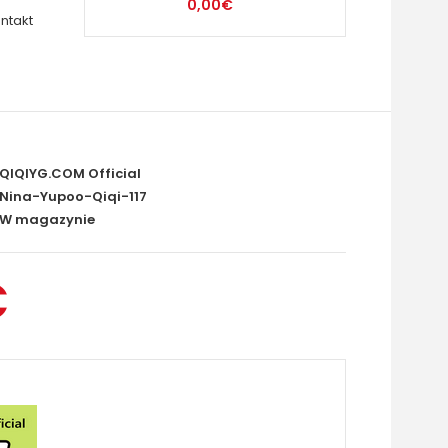
0,00€
ntakt
QIQIYG.COM Official
Nina-Yupoo-Qiqi-117
W magazynie
€