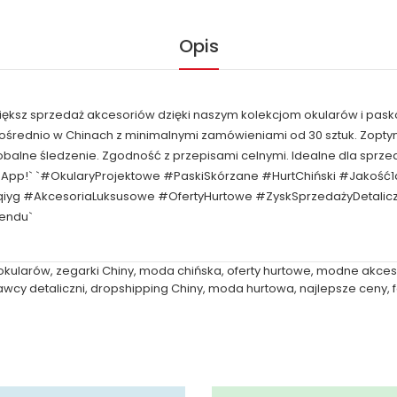
Opis
większ sprzedaż akcesoriów dzięki naszym kolekcjom okularów i pask
pośrednio w Chinach z minimalnymi zamówieniami od 30 sztuk. Zop
obalne śledzenie. Zgodność z przepisami celnymi. Idealne dla spr
sApp!` `#OkularyProjektowe #PaskiSkórzane #HurtChiński #Jakość
qiyg #AkcesoriaLuksusowe #OfertyHurtowe #ZyskSprzedażyDetal
rendu`
okularów
,
zegarki Chiny
,
moda chińska
,
oferty hurtowe
,
modne akces
wcy detaliczni
,
dropshipping Chiny
,
moda hurtowa
,
najlepsze ceny
,