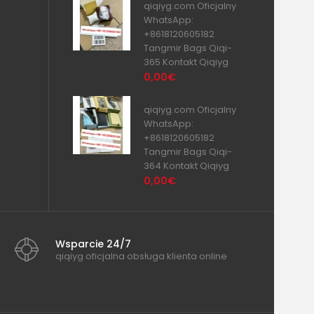
qiqiyg.com Oficjalny
WhatsApp:
+8618120605182
Tangmir Bags Qiqi-
365 Kontakt Qiqiyg
0,00€
qiqiyg.com Oficjalny
WhatsApp:
+8618120605182
Tangmir Bags Qiqi-
364 Kontakt Qiqiyg
0,00€
Wsparcie 24/7
qiqiyg oficjalna obsługa klienta online