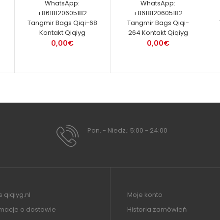
WhatsApp:
WhatsApp:
+8618120605182
+8618120605182
Tangmir Bags Qiqi-68
Tangmir Bags Qiqi-
Kontakt Qiqiyg
264 Kontakt Qiqiyg
0,00€
0,00€
Pon. - Niedz.: 5:00 - 24:00
 qiqiyg.nl
Moje konto
rmacje o dostawie
Historia zamówień