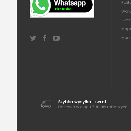
Polit
Warun
Skont
Mapa
Mark
Szybka wysyłka i zwrot
Dostawa w ciągu 7-10 dni roboczych