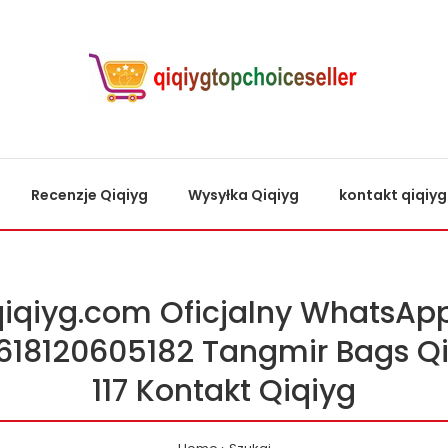
Recenzje Qiqiyg
Wysyłka Qiqiyg
kontakt qiqiyg
qiqiyg.com Oficjalny WhatsApp
618120605182 Tangmir Bags Qi
117 Kontakt Qiqiyg