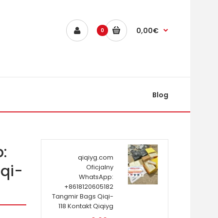
0,00€
0
Blog
:
qiqiyg.com
qi-
Oficjalny
WhatsApp:
+8618120605182
Tangmir Bags Qiqi-
118 Kontakt Qiqiyg