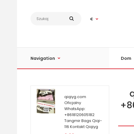
€
Navigation
Dom
qiqiyg.com
+8
Oficjalny
WhatsApp:
+8618120605182
Tangmir Bags Qiqi-
116 Kontakt Qiqiyg