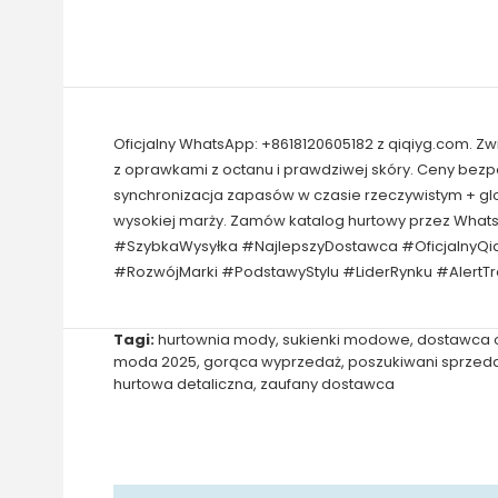
Oficjalny WhatsApp: +8618120605182 z qiqiyg.com. Z
z oprawkami z octanu i prawdziwej skóry. Ceny bez
synchronizacja zapasów w czasie rzeczywistym + gl
wysokiej marży. Zamów katalog hurtowy przez What
#SzybkaWysyłka #NajlepszyDostawca #OficjalnyQi
#RozwójMarki #PodstawyStylu #LiderRynku #AlertT
Tagi:
hurtownia mody
,
sukienki modowe
,
dostawca 
moda 2025
,
gorąca wyprzedaż
,
poszukiwani sprzeda
hurtowa detaliczna
,
zaufany dostawca