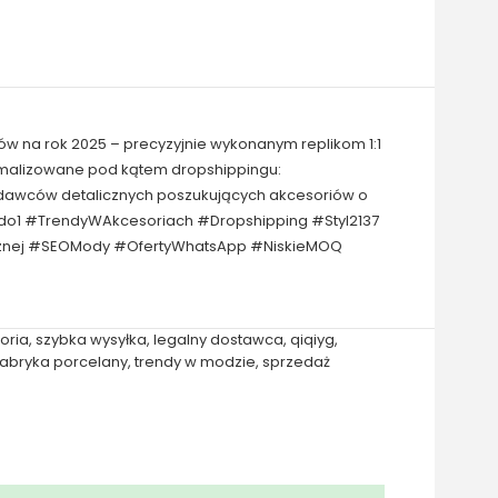
ów na rok 2025 – precyzyjnie wykonanym replikom 1:1
tymalizowane pod kątem dropshippingu:
zedawców detalicznych poszukujących akcesoriów o
1do1 #TrendyWAkcesoriach #Dropshipping #Styl2137
icznej #SEOMody #OfertyWhatsApp #NiskieMOQ
oria
,
szybka wysyłka
,
legalny dostawca
,
qiqiyg
,
fabryka porcelany
,
trendy w modzie
,
sprzedaż