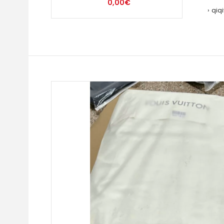
0,00€
qiq