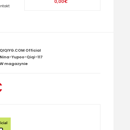
0,00€
ntakt
QIQIYG.COM Official
Nina-Yupoo-Qiqi-117
W magazynie
€