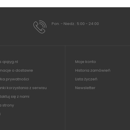
Pon. - Niedz.: 5:00 - 24:00
 qiqiyg.nl
Moje konto
rmacje o dostawie
Historia zamówień
yka prywatności
Lista życzeń
ki korzystania z serwisu
Newsletter
aktuj się z nami
 strony
i