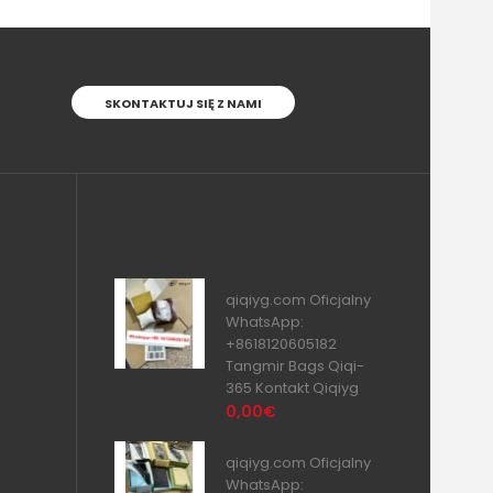
SKONTAKTUJ SIĘ Z NAMI
qiqiyg.com Oficjalny
WhatsApp:
+8618120605182
Tangmir Bags Qiqi-
365 Kontakt Qiqiyg
0,00€
qiqiyg.com Oficjalny
WhatsApp: