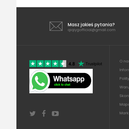
Masz jakieś pytania?
qiqiygofficial@gmail.com
O nas
Info
Polit
Warun
Skont
Mapa
Mark