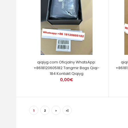
qiqiyg.com Oficjalny WhatsApp:
qiq
+8618120605182 Tangmir Bags Qiqi-
+86181
184 Kontakt Qiqiyg
0,00€
1
2
>
>|