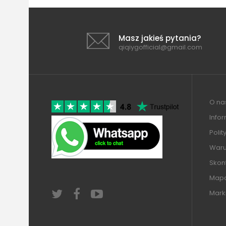
Masz jakieś pytania?
qiqiygofficial@gmail.com
O nas
Info
Polit
Warun
Skont
Mapa
Mark