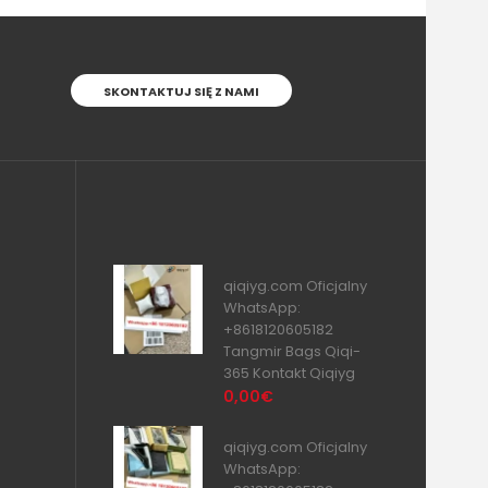
SKONTAKTUJ SIĘ Z NAMI
qiqiyg.com Oficjalny
WhatsApp:
+8618120605182
Tangmir Bags Qiqi-
365 Kontakt Qiqiyg
0,00€
qiqiyg.com Oficjalny
WhatsApp: