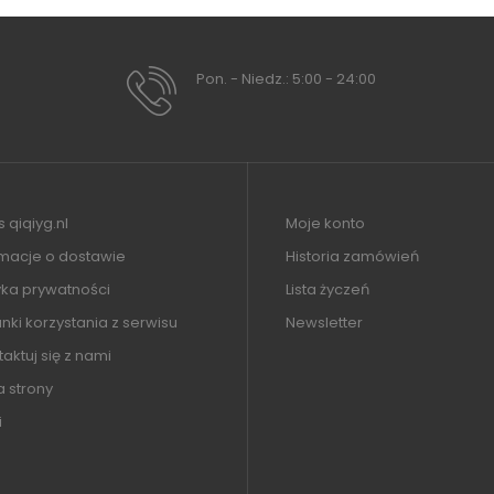
Pon. - Niedz.: 5:00 - 24:00
 qiqiyg.nl
Moje konto
rmacje o dostawie
Historia zamówień
yka prywatności
Lista życzeń
ki korzystania z serwisu
Newsletter
aktuj się z nami
 strony
i