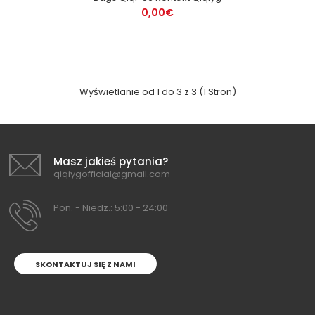
0,00€
Wyświetlanie od 1 do 3 z 3 (1 Stron)
Masz jakieś pytania?
qiqiygofficial@gmail.com
Pon. - Niedz.: 5:00 - 24:00
SKONTAKTUJ SIĘ Z NAMI