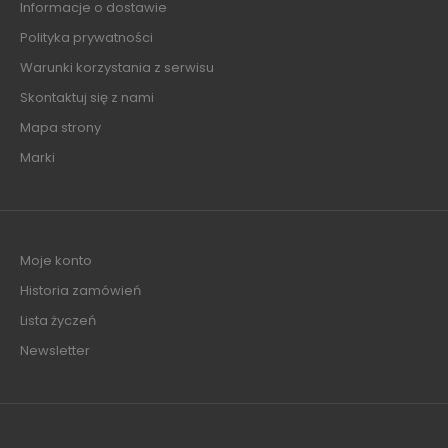
Informacje o dostawie
Polityka prywatności
Warunki korzystania z serwisu
Skontaktuj się z nami
Mapa strony
Marki
Moje konto
Historia zamówień
Lista życzeń
Newsletter