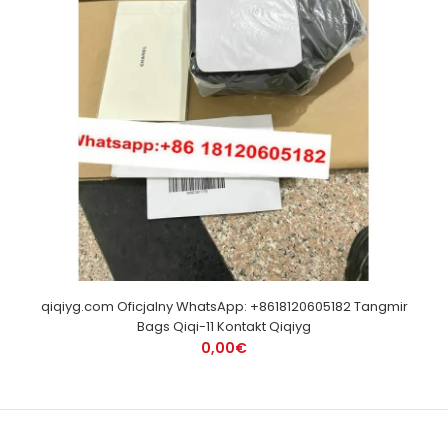
qiqiyg.com Oficjalny WhatsApp: +8618120605182 Tangmir
Bags Qiqi-11 Kontakt Qiqiyg
0,00€