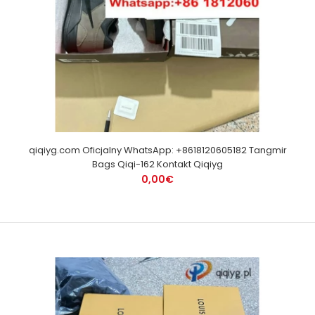
qiqiyg.com Oficjalny WhatsApp: +8618120605182 Tangmir
Bags Qiqi-162 Kontakt Qiqiyg
0,00€