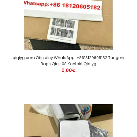
qiqiyg.com Oficjalny WhatsApp: +8618120605182 Tangmir
Bags Qiqi-08 Kontakt Qiqiyg
0,00€