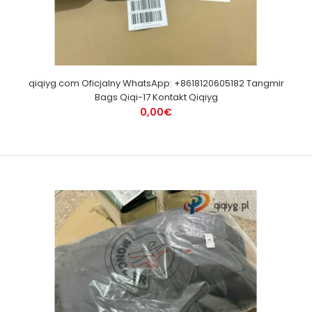
qiqiyg.com Oficjalny WhatsApp: +8618120605182 Tangmir
Bags Qiqi-17 Kontakt Qiqiyg
0,00€