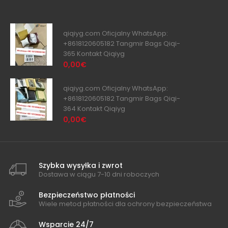
qiqiyg.com Oficjalny WhatsApp:
+8618120605182 Tangmir Bags Qiqi-
365 Kontakt Qiqiyg
0,00€
qiqiyg.com Oficjalny WhatsApp:
+8618120605182 Tangmir Bags Qiqi-
364 Kontakt Qiqiyg
0,00€
Szybka wysyłka i zwrot
Dostawa w ciągu 7-10 dni roboczych
Bezpieczeństwo płatności
Wiele metod płatności dla ochrony bezpieczeństwa
Wsparcie 24/7