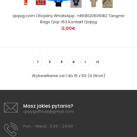
qiqiyg.com Oficjalny WhatsApp: +8618120605182 Tangmir
Bags Qiqi-153 Kontakt Qiqiyg
0,00€
1
2
3
4
>
>|
Wyświetlanie od 1 do 15 z 50 (4 Stron)
Masz jakieś pytania?
qiqiygofficial@gmail.com
Pon. - Niedz.: 5:00 - 24:00