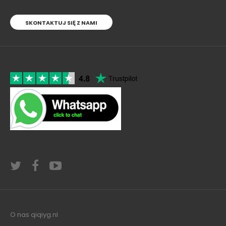
SKONTAKTUJ SIĘ Z NAMI
O nas qiqiyg.nl