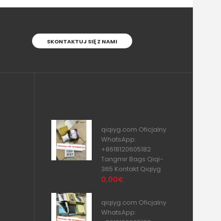
SKONTAKTUJ SIĘ Z NAMI
qiqiyg.com Oficjalny
WhatsApp:
+8618120605182
Tangmir Bags Qiqi-
365 Kontakt Qiqiyg
0,00€
qiqiyg.com Oficjalny
WhatsApp: