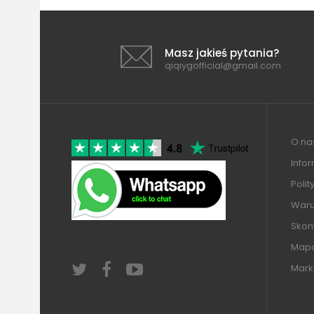
Masz jakieś pytania?
qiqiygofficial@gmail.com
O nas
Info
Polit
Warun
Skont
Mapa
Mark