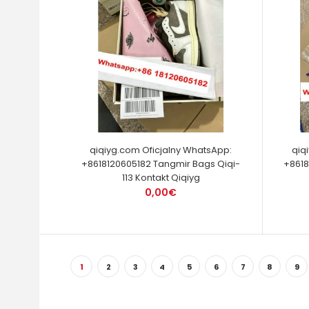
qiqiyg.com Oficjalny WhatsApp:
qiq
+8618120605182 Tangmir Bags Qiqi-
+8618
113 Kontakt Qiqiyg
0,00€
1
2
3
4
5
6
7
8
9