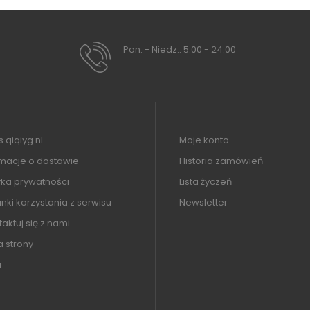
Pon. - Niedz.: 5:00 - 24:00
 qiqiyg.nl
Moje konto
rmacje o dostawie
Historia zamówień
yka prywatności
Lista życzeń
ki korzystania z serwisu
Newsletter
aktuj się z nami
 strony
i