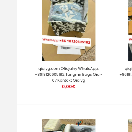
qiqiyg.com Oficjalny WhatsApp:
qiq
+8618120605182 Tangmir Bags Qiqi-
+86181
07 Kontakt Qiqiyg
0,00€