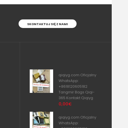
SKONTAKTUJ SIĘ Z NAMI
qiqiyg.com Oficjalny
WhatsApp:
+8618120605182
Tangmir Bags Qiqi-
365 Kontakt Qiqiyg
0,00€
qiqiyg.com Oficjalny
WhatsApp: