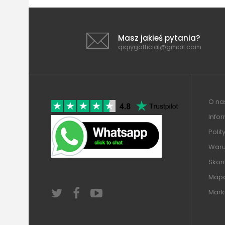
Masz jakieś pytania?
qiqiygofficial@gmail.com
O nas
Info
Polit
Warun
Skont
Mapa
Mark