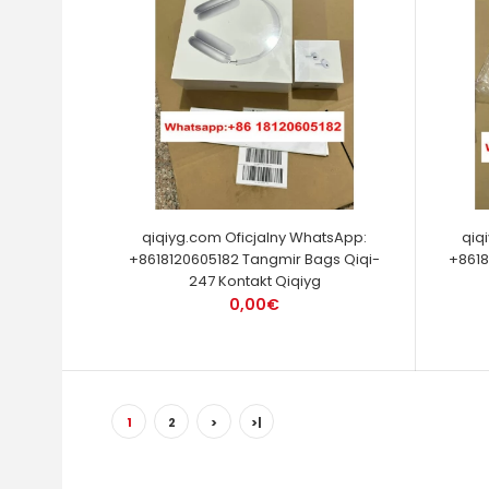
qiqiyg.com Oficjalny WhatsApp:
qiq
+8618120605182 Tangmir Bags Qiqi-
+8618
247 Kontakt Qiqiyg
0,00€
1
2
>
>|