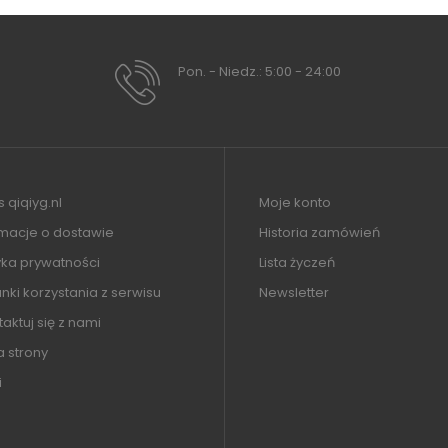
Pon. - Niedz.: 5:00 - 24:00
 qiqiyg.nl
Moje konto
rmacje o dostawie
Historia zamówień
yka prywatności
Lista życzeń
ki korzystania z serwisu
Newsletter
aktuj się z nami
 strony
i