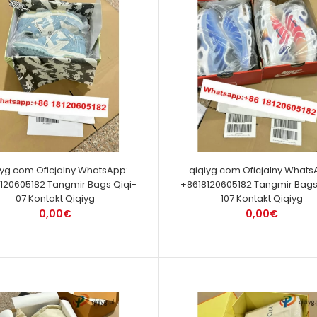
iyg.com Oficjalny WhatsApp:
qiqiyg.com Oficjalny Whats
120605182 Tangmir Bags Qiqi-
+8618120605182 Tangmir Bags
07 Kontakt Qiqiyg
107 Kontakt Qiqiyg
0,00€
0,00€