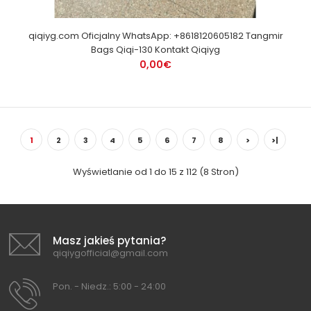
qiqiyg.com Oficjalny WhatsApp: +8618120605182 Tangmir
Bags Qiqi-130 Kontakt Qiqiyg
0,00€
1
2
3
4
5
6
7
8
>
>|
Wyświetlanie od 1 do 15 z 112 (8 Stron)
Masz jakieś pytania?
qiqiygofficial@gmail.com
Pon. - Niedz.: 5:00 - 24:00