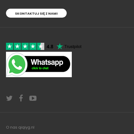
SKONTAKTUJ SIĘ Z NAMI
O nas qiqiyg.nl