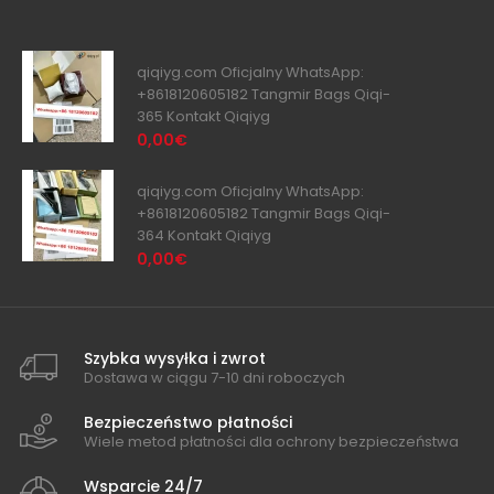
qiqiyg.com Oficjalny WhatsApp:
+8618120605182 Tangmir Bags Qiqi-
365 Kontakt Qiqiyg
0,00€
qiqiyg.com Oficjalny WhatsApp:
+8618120605182 Tangmir Bags Qiqi-
364 Kontakt Qiqiyg
0,00€
Szybka wysyłka i zwrot
Dostawa w ciągu 7-10 dni roboczych
Bezpieczeństwo płatności
Wiele metod płatności dla ochrony bezpieczeństwa
Wsparcie 24/7