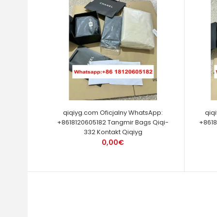
qiqiyg.com Oficjalny WhatsApp:
qiq
+8618120605182 Tangmir Bags Qiqi-
+8618
332 Kontakt Qiqiyg
0,00€