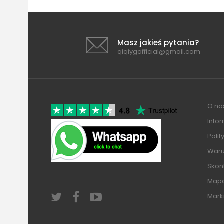
Masz jakieś pytania?
qiqiygofficial@gmail.com
O nas
Info
Polit
Warun
Skont
Mapa
Mark