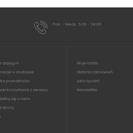
Pon. - Niedz.: 5:00 - 24:00
 qiqiyg.nl
Moje konto
rmacje o dostawie
Historia zamówień
yka prywatności
Lista życzeń
ki korzystania z serwisu
Newsletter
aktuj się z nami
 strony
i