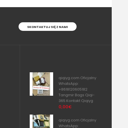
SKONTAKTUJ SIĘ Z NAMI
qiqiyg.com Oficjalny
WhatsApp:
+8618120605182
Tangmir Bags Qiqi-
365 Kontakt Qiqiyg
0,00€
qiqiyg.com Oficjalny
WhatsApp: