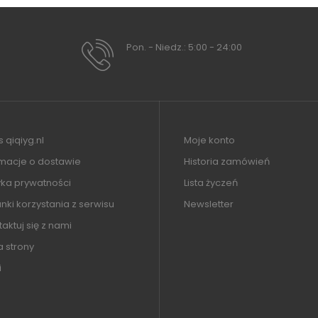
Pon. - Niedz.: 5:00 - 24:00
 qiqiyg.nl
Moje konto
rmacje o dostawie
Historia zamówień
yka prywatności
Lista życzeń
ki korzystania z serwisu
Newsletter
aktuj się z nami
 strony
i