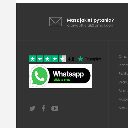
Masz jakieś pytania?
qiqiygofficial@gmail.com
O nas
Info
Polit
Warun
Skont
Mapa
Mark