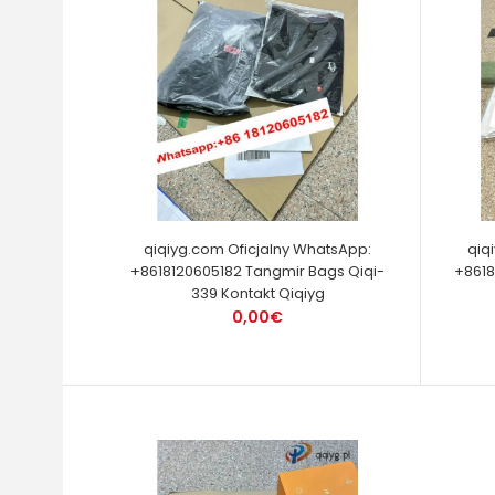
qiqiyg.com Oficjalny WhatsApp:
qiq
+8618120605182 Tangmir Bags Qiqi-
+8618
339 Kontakt Qiqiyg
0,00€