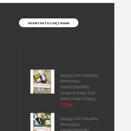
SKONTAKTUJ SIĘ Z NAMI
qiqiyg.com Oficjalny
WhatsApp:
+8618120605182
Tangmir Bags Qiqi-
365 Kontakt Qiqiyg
0,00€
qiqiyg.com Oficjalny
WhatsApp:
+8618120605182