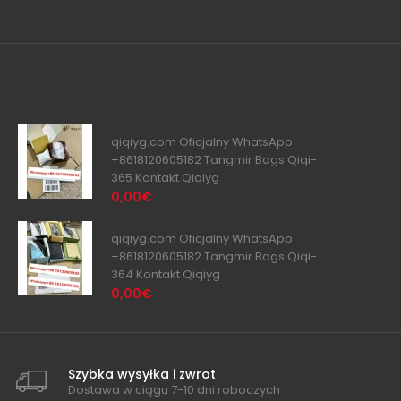
qiqiyg.com Oficjalny WhatsApp:
+8618120605182 Tangmir Bags Qiqi-
365 Kontakt Qiqiyg
0,00€
qiqiyg.com Oficjalny WhatsApp:
+8618120605182 Tangmir Bags Qiqi-
364 Kontakt Qiqiyg
0,00€
Szybka wysyłka i zwrot
Dostawa w ciągu 7-10 dni roboczych