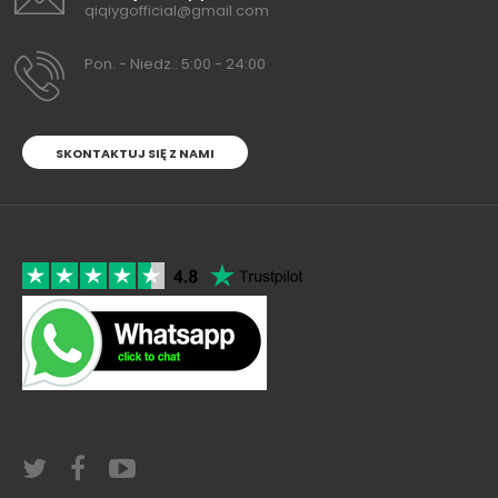
qiqiygofficial@gmail.com
Pon. - Niedz.: 5:00 - 24:00
SKONTAKTUJ SIĘ Z NAMI