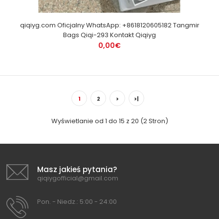
qiqiyg.com Oficjalny WhatsApp: +8618120605182 Tangmir
Bags Qiqi-293 Kontakt Qiqiyg
0,00€
1
2
>
>|
Wyświetlanie od 1 do 15 z 20 (2 Stron)
Masz jakieś pytania?
qiqiygofficial@gmail.com
Pon. - Niedz.: 5:00 - 24:00