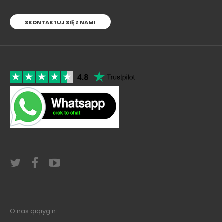
SKONTAKTUJ SIĘ Z NAMI
O nas qiqiyg.nl