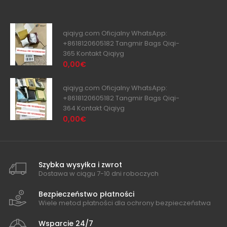
qiqiyg.com Oficjalny WhatsApp:
+8618120605182 Tangmir Bags Qiqi-
365 Kontakt Qiqiyg
0,00€
qiqiyg.com Oficjalny WhatsApp:
+8618120605182 Tangmir Bags Qiqi-
364 Kontakt Qiqiyg
0,00€
Szybka wysyłka i zwrot
Dostawa w ciągu 7-10 dni roboczych
Bezpieczeństwo płatności
Wiele metod płatności dla ochrony bezpieczeństwa
Wsparcie 24/7