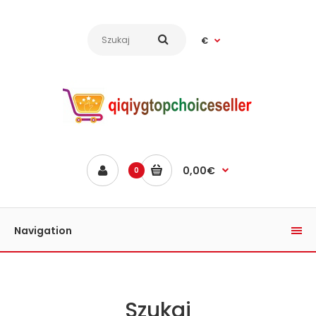
€
0,00€
0
Navigation
Szukaj