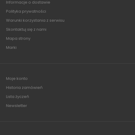
Informacje o dostawie
Polityka prywatności
Warunki korzystania z serwisu
Skontaktuj się z nami
Mapa strony
Marki
Moje konto
Historia zamówień
Lista życzeń
Newsletter