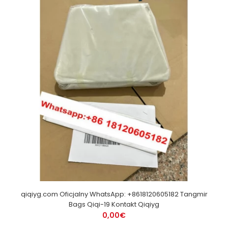
qiqiyg.com Oficjalny WhatsApp: +8618120605182 Tangmir
Bags Qiqi-19 Kontakt Qiqiyg
0,00€