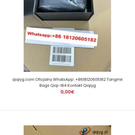
qiqiyg.com Oficjalny WhatsApp: +8618120605182 Tangmir
Bags Qiqi-184 Kontakt Qiqiyg
0,00€