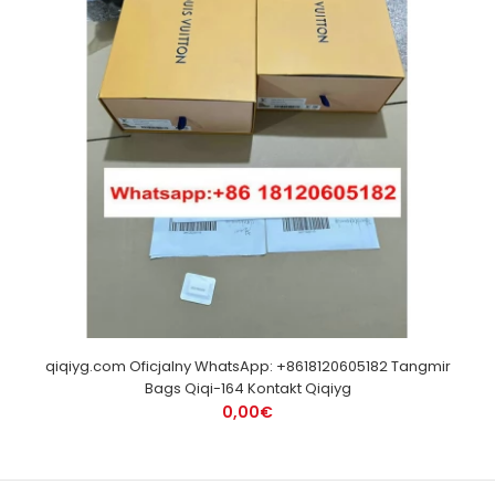
qiqiyg.com Oficjalny WhatsApp: +8618120605182 Tangmir
Bags Qiqi-164 Kontakt Qiqiyg
0,00€