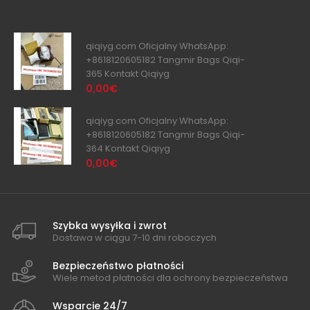
qiqiyg.com Oficjalny WhatsApp:
+8618120605182 Tangmir Bags Qiqi-
365 Kontakt Qiqiyg
0,00€
qiqiyg.com Oficjalny WhatsApp:
+8618120605182 Tangmir Bags Qiqi-
364 Kontakt Qiqiyg
0,00€
Szybka wysyłka i zwrot
Dostawa w ciągu 7-10 dni roboczych
Bezpieczeństwo płatności
Wiele metod płatności dla ochrony bezpieczeństwa
Wsparcie 24/7