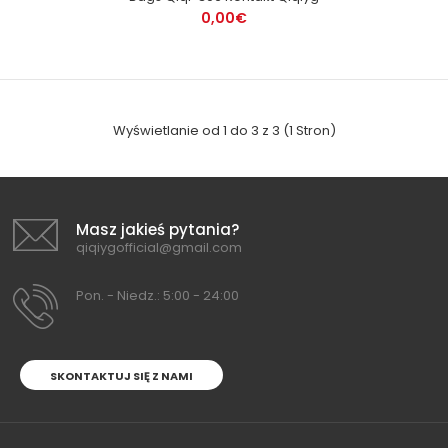
0,00€
Wyświetlanie od 1 do 3 z 3 (1 Stron)
Masz jakieś pytania?
qiqiygofficial@gmail.com
Pon. - Niedz.: 5:00 - 24:00
SKONTAKTUJ SIĘ Z NAMI