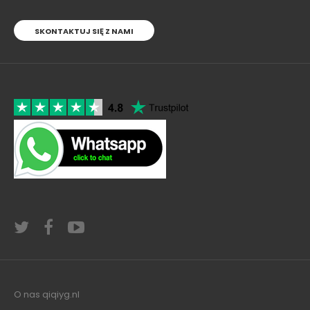
SKONTAKTUJ SIĘ Z NAMI
O nas qiqiyg.nl