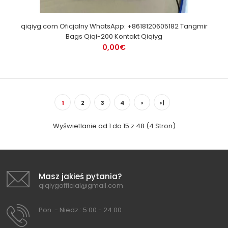
qiqiyg.com Oficjalny WhatsApp: +8618120605182 Tangmir
Bags Qiqi-200 Kontakt Qiqiyg
0,00€
1
2
3
4
>
>|
Wyświetlanie od 1 do 15 z 48 (4 Stron)
Masz jakieś pytania?
qiqiygofficial@gmail.com
Pon. - Niedz.: 5:00 - 24:00