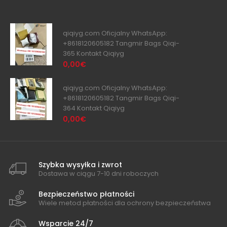
qiqiyg.com Oficjalny WhatsApp:
+8618120605182 Tangmir Bags Qiqi-
365 Kontakt Qiqiyg
0,00€
qiqiyg.com Oficjalny WhatsApp:
+8618120605182 Tangmir Bags Qiqi-
364 Kontakt Qiqiyg
0,00€
Szybka wysyłka i zwrot
Dostawa w ciągu 7-10 dni roboczych
Bezpieczeństwo płatności
Wiele metod płatności dla ochrony bezpieczeństwa
Wsparcie 24/7